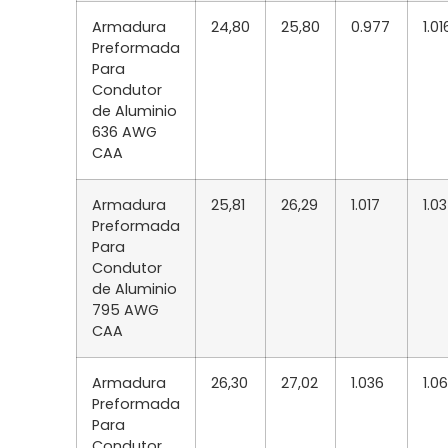
Armadura
24,80
25,80
0.977
1.01
Preformada
Para
Condutor
de Aluminio
636 AWG
CAA
Armadura
25,81
26,29
1.017
1.0
Preformada
Para
Condutor
de Aluminio
795 AWG
CAA
Armadura
26,30
27,02
1.036
1.0
Preformada
Para
Condutor