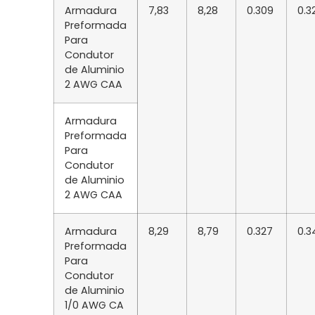
Armadura
7,83
8,28
0.309
0.3
Preformada
Para
Condutor
de Aluminio
2 AWG CAA
Armadura
Preformada
Para
Condutor
de Aluminio
2 AWG CAA
Armadura
8,29
8,79
0.327
0.3
Preformada
Para
Condutor
de Aluminio
1/0 AWG CA