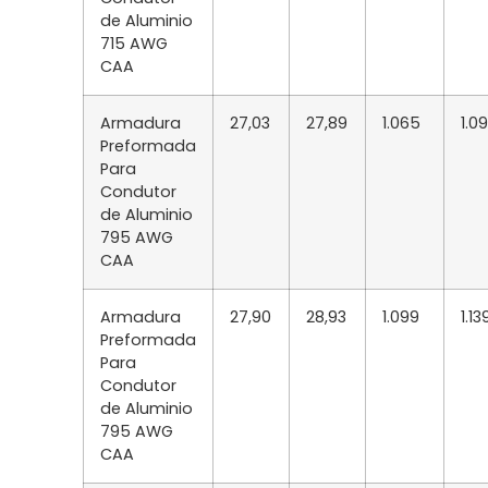
de Aluminio
715 AWG
CAA
Armadura
27,03
27,89
1.065
1.0
Preformada
Para
Condutor
de Aluminio
795 AWG
CAA
Armadura
27,90
28,93
1.099
1.13
Preformada
Para
Condutor
de Aluminio
795 AWG
CAA