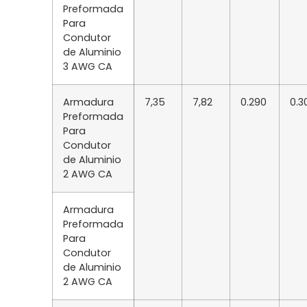
Preformada
Para
Condutor
de Aluminio
3 AWG CA
Armadura
7,35
7,82
0.290
0.3
Preformada
Para
Condutor
de Aluminio
2 AWG CA
Armadura
Preformada
Para
Condutor
de Aluminio
2 AWG CA