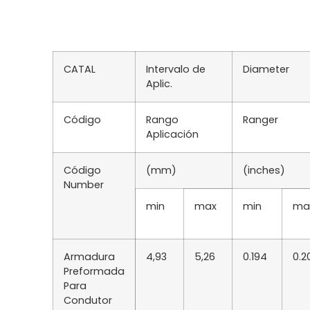
CATAL
Intervalo de
Diameter
Aplic.
Código
Rango
Ranger
Aplicación
Código
(mm)
(inches)
Number
min
max
min
ma
Armadura
4,93
5,26
0.194
0.2
Preformada
Para
Condutor