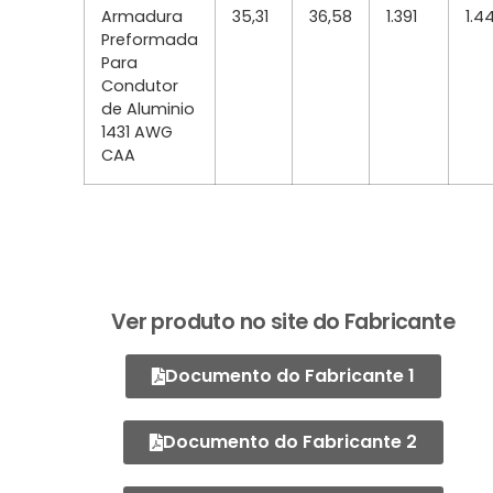
Armadura
35,31
36,58
1.391
1.4
Preformada
Para
Condutor
de Aluminio
1431 AWG
CAA
Ver produto no site do Fabricante
Documento do Fabricante 1
Documento do Fabricante 2