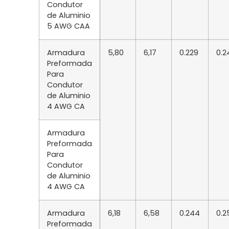
Condutor
de Aluminio
5 AWG CAA
Armadura
5,80
6,17
0.229
0.2
Preformada
Para
Condutor
de Aluminio
4 AWG CA
Armadura
Preformada
Para
Condutor
de Aluminio
4 AWG CA
Armadura
6,18
6,58
0.244
0.2
Preformada