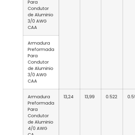
Para
Condutor
de Aluminio
3/0 AWG
CAA
Armadura
Preformada
Para
Condutor
de Aluminio
3/0 AWG
CAA
Armadura
13,24
13,99
0.522
0.5
Preformada
Para
Condutor
de Aluminio
4/0 AWG
CA