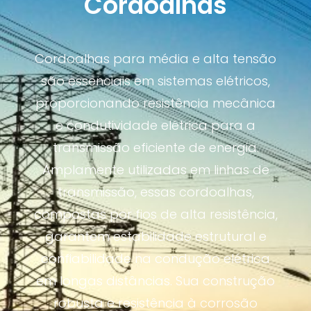
Cordoalhas
Cordoalhas para média e alta tensão
são essenciais em sistemas elétricos,
proporcionando resistência mecânica
e condutividade elétrica para a
transmissão eficiente de energia.
Amplamente utilizadas em linhas de
transmissão, essas cordoalhas,
compostas por fios de alta resistência,
garantem estabilidade estrutural e
confiabilidade na condução elétrica
em longas distâncias. Sua construção
robusta e resistência à corrosão