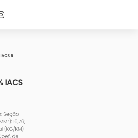
 IACS 5
% IACS
o: Seção
M²): 16,76;
al (KG/KM):
Coef. de