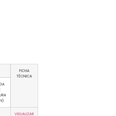
FICHA
TÉCNICA
GA
E
URA
N)
VISUALIZAR