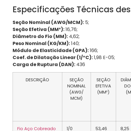
Especificações Técnicas des
Seção Nominal (AWG/MCM):
5;
Seção Efetiva (MM²):
16,76;
Diâmetro do Fio (MM):
4,62;
Peso Nominal (KG/KM):
140;
Módulo de Elasticidade (GPA):
166;
Coef. de Dilatação Linear (1/°C):
1,98 E-05;
Carga de Ruptura (DAN):
436
DESCRIÇÃO
SEÇÃO
SEÇÃO
DIÂ
NOMINAL
EFETIVA
DO
(AWG/
(MM²)
(
MCM)
Fio Aço Cobreado
1/0
53,46
8,25