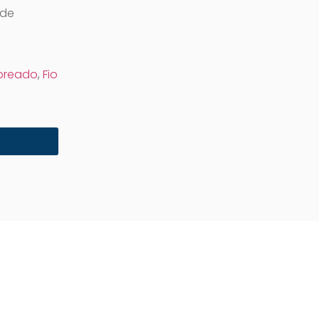
 de
obreado
,
Fio