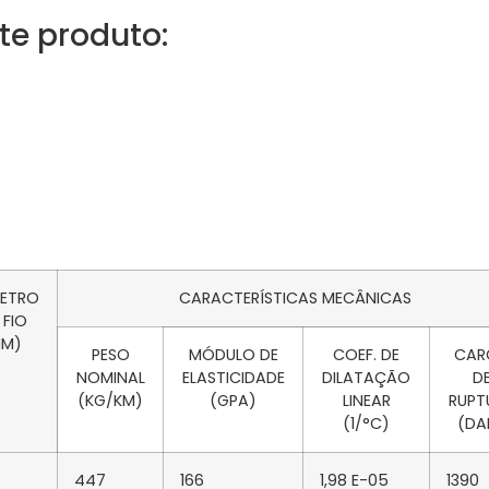
te produto:
METRO
CARACTERÍSTICAS MECÂNICAS
 FIO
MM)
PESO
MÓDULO DE
COEF. DE
CAR
NOMINAL
ELASTICIDADE
DILATAÇÃO
D
(KG/KM)
(GPA)
LINEAR
RUPT
(1/°C)
(DA
447
166
1,98 E-05
1390