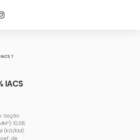
 IACS 7
% IACS
o: Seção
M²): 10,58;
l (KG/KM):
Coef. de