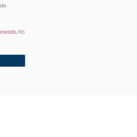
 de
obreado
,
Fio