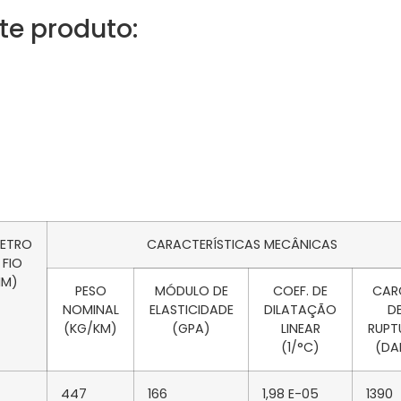
te produto:
METRO
CARACTERÍSTICAS MECÂNICAS
 FIO
MM)
PESO
MÓDULO DE
COEF. DE
CAR
NOMINAL
ELASTICIDADE
DILATAÇÃO
D
(KG/KM)
(GPA)
LINEAR
RUPT
(1/°C)
(DA
447
166
1,98 E-05
1390