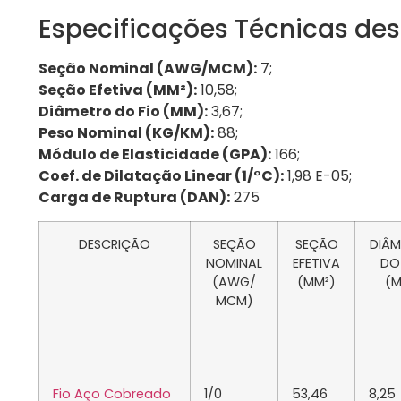
Especificações Técnicas des
Seção Nominal (AWG/MCM):
7;
Seção Efetiva (MM²):
10,58;
Diâmetro do Fio (MM):
3,67;
Peso Nominal (KG/KM):
88;
Módulo de Elasticidade (GPA):
166;
Coef. de Dilatação Linear (1/°C):
1,98 E-05;
Carga de Ruptura (DAN):
275
DESCRIÇÃO
SEÇÃO
SEÇÃO
DIÂ
NOMINAL
EFETIVA
DO
(AWG/
(MM²)
(
MCM)
Fio Aço Cobreado
1/0
53,46
8,25