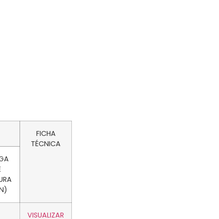
FICHA
TÉCNICA
GA
E
URA
N)
VISUALIZAR