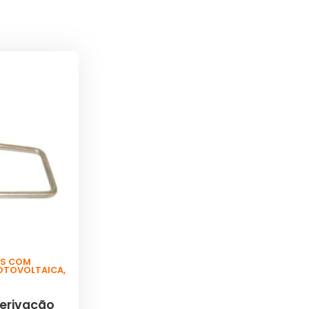
S COM
FOTOVOLTAICA
,
erivação