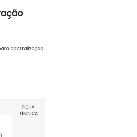
ração
para centralização
FICHA
TÉCNICA
)