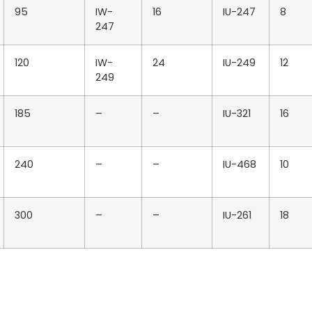
95
IW-
16
IU-247
8
247
120
IW-
24
IU-249
12
249
185
–
–
IU-321
16
240
–
–
IU-468
10
300
–
–
IU-261
18