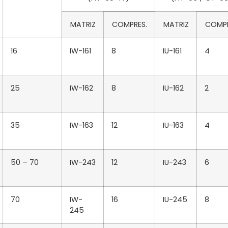
MATRIZ
COMPRES.
MATRIZ
COMPR
16
IW-161
8
IU-161
4
25
IW-162
8
IU-162
2
35
IW-163
12
IU-163
4
50 – 70
IW-243
12
IU-243
6
70
IW-
16
IU-245
8
245