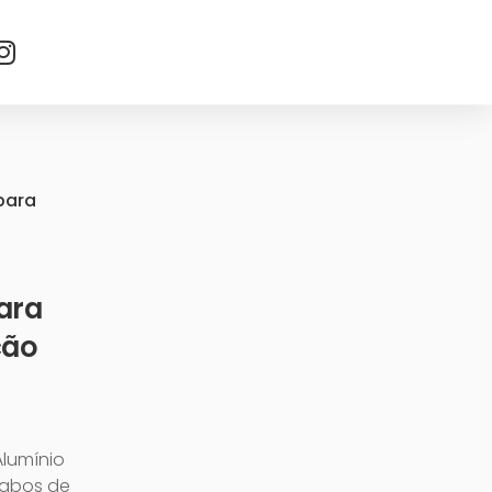
para
ara
ção
lumínio
cabos de