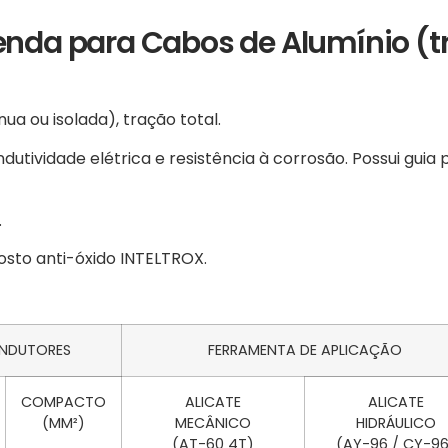
enda para Cabos de Alumínio (t
a ou isolada), tração total.
utividade elétrica e resistência à corrosão. Possui guia 
.
osto anti-óxido INTELTROX.
NDUTORES
FERRAMENTA DE APLICAÇÃO
COMPACTO
ALICATE
ALICATE
(MM²)
MECÂNICO
HIDRÁULICO
(AT-60 4T)
(AY-96 / CY-96