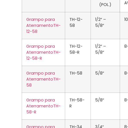
A
(POL.)
Grampo para
TH-12-
1/2″ –
10
AterramentoTH-
58
5/8″
12-58
Grampo para
TH-12-
1/2″ –
8
AterramentoTH-
58-R
5/8″
12-58-R
Grampo para
TH-58
5/8″
8
AterramentoTH-
58
Grampo para
TH-58-
5/8″
8
AterramentoTH-
R
58-R
Grampo para
TH-34
3/4″
8