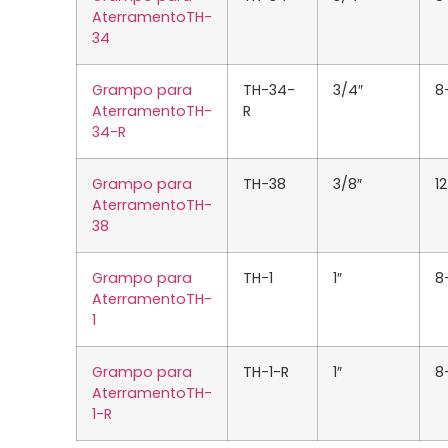
AterramentoTH-
34
Grampo para
TH-34-
3/4″
8
AterramentoTH-
R
34-R
Grampo para
TH-38
3/8″
1
AterramentoTH-
38
Grampo para
TH-1
1″
8
AterramentoTH-
1
Grampo para
TH-1-R
1″
8
AterramentoTH-
1-R