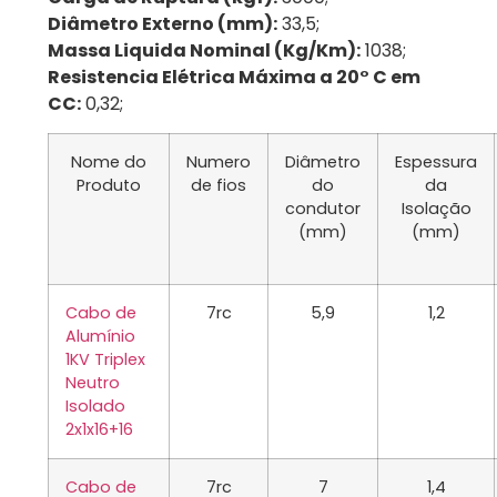
Diâmetro Externo (mm):
33,5;
Massa Liquida Nominal (Kg/Km):
1038;
Resistencia Elétrica Máxima a 20° C em
CC:
0,32;
Nome do
Numero
Diâmetro
Espessura
Produto
de fios
do
da
condutor
Isolação
(mm)
(mm)
Cabo de
7rc
5,9
1,2
Alumínio
1KV Triplex
Neutro
Isolado
2x1x16+16
Cabo de
7rc
7
1,4