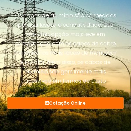
Os cabos de alumínio são conhecidos
por sua leveza e condutividade. Eles
são uma opção mais leve em
comparação com os cabos de cobre,
tornando-os mais fáceis de manusear
e instalar. Além disso, os cabos de
alumínio são geralmente mais
acessíveis em termos de custo.
Cotação Online