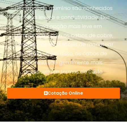
Os cabos de alumínio são conhecidos
por sua leveza e condutividade. Eles
são uma opção mais leve em
comparação com os cabos de cobre,
tornando-os mais fáceis de manusear
e instalar. Além disso, os cabos de
alumínio são geralmente mais
acessíveis em termos de custo.
Cotação Online