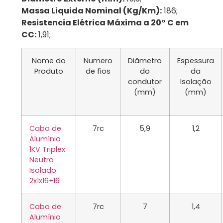
Massa Liquida Nominal (Kg/Km):
186;
Resistencia Elétrica Máxima a 20° C em
CC:
1,91;
Nome do
Numero
Diâmetro
Espessura
Produto
de fios
do
da
condutor
Isolação
(mm)
(mm)
Cabo de
7rc
5,9
1,2
Alumínio
1KV Triplex
Neutro
Isolado
2x1x16+16
Cabo de
7rc
7
1,4
Alumínio