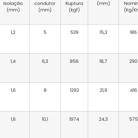
Isolação
condutor
Ruptura
(mm)
Nomin
(mm)
(mm)
(kgf)
(Kg/K
1,2
5
539
15,3
186
1,4
6,3
856
18,7
290
1,6
8
1293
21,9
416
1,6
10,1
1974
24,3
575