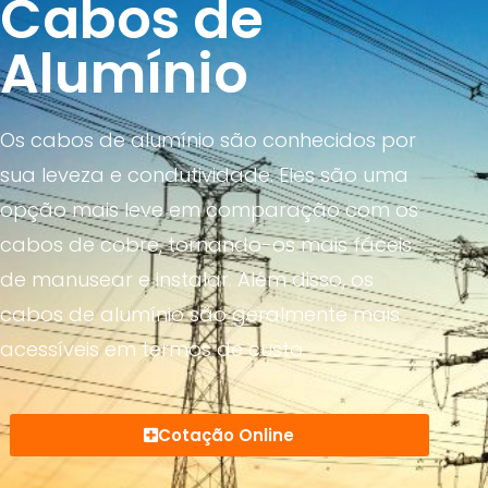
Cabos de
Alumínio
Os cabos de alumínio são conhecidos por
sua leveza e condutividade. Eles são uma
opção mais leve em comparação com os
cabos de cobre, tornando-os mais fáceis
de manusear e instalar. Além disso, os
cabos de alumínio são geralmente mais
acessíveis em termos de custo.
Cotação Online