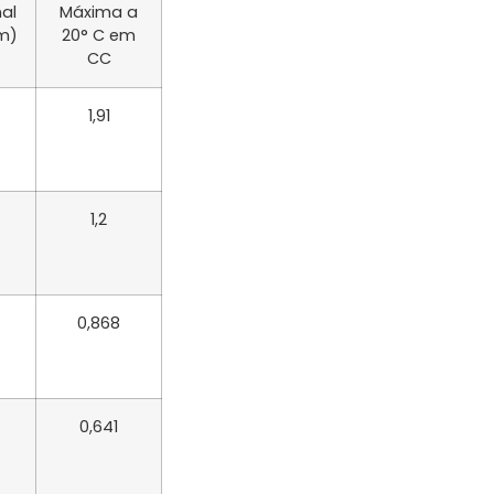
al
Máxima a
m)
20° C em
CC
1,91
1,2
0,868
0,641