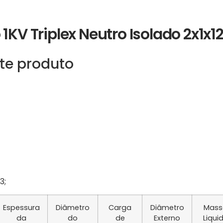
1KV Triplex Neutro Isolado 2x1x1
te produto
3;
Espessura
Diâmetro
Carga
Diâmetro
Mass
da
do
de
Externo
Liqui