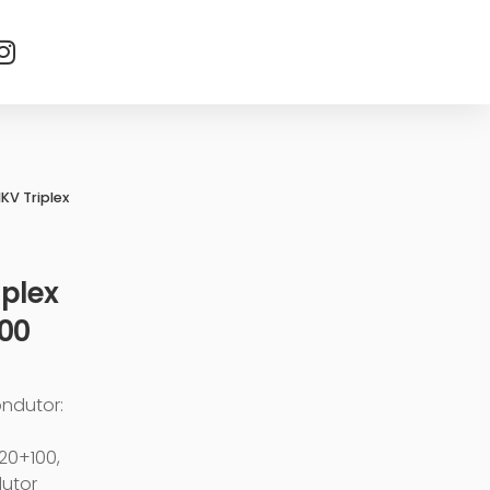
KV Triplex
iplex
100
ondutor:
20+100,
dutor