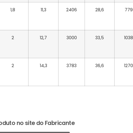
1,8
11,3
2406
28,6
779
2
12,7
3000
33,5
1038
2
14,3
3783
36,6
1270
oduto no site do Fabricante