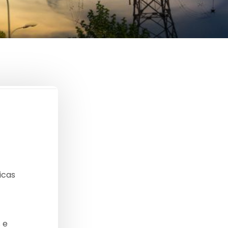
icas
 e