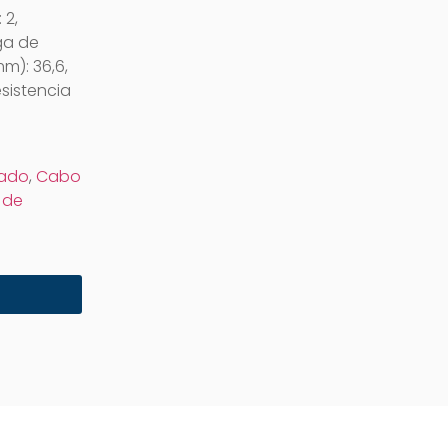
 2,
ga de
m): 36,6,
sistencia
xado
,
Cabo
 de