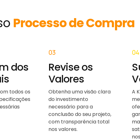
so
Processo de Compra
03
04
em dos
Revise os
S
is
Valores
V
 com todos os
Obtenha uma visão clara
A K
specificações
do investimento
me
essárias
necessário para a
of
conclusão do seu projeto,
gar
com transparência total
mat
nos valores.
sa
nos