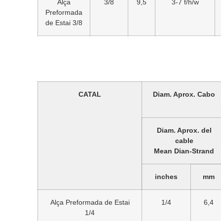
Alça
3/8
9,5
3-7 f/h/w
Preformada
de Estai 3/8
CATAL
Diam. Aprox. Cabo
Diam. Aprox. del
cable
Mean Dian-Strand
inches
mm
Alça Preformada de Estai
1/4
6,4
1/4