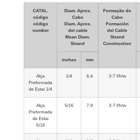
CATAL.
Diam. Aprox.
Formação do
código
Cabo
Cabo
código
Diam. Aprox.
Formación
number
del cable
del Cable
Mean Diam.
Strand
Strand
Construction
inches
mm
Alça
1/4
6,4
3-7 f/h/w
Preformada
de Estai 1/4
Alça
5/16
7,9
3-7 f/h/w
Preformada
de Estai
5/16