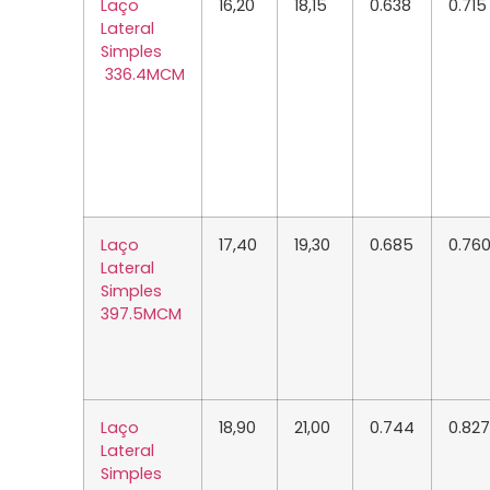
Laço
16,20
18,15
0.638
0.715
Lateral
Simples
336.4
MCM
Laço
17,40
19,30
0.685
0.76
Lateral
Simples
397.5
MCM
Laço
18,90
21,00
0.744
0.827
Lateral
Simples