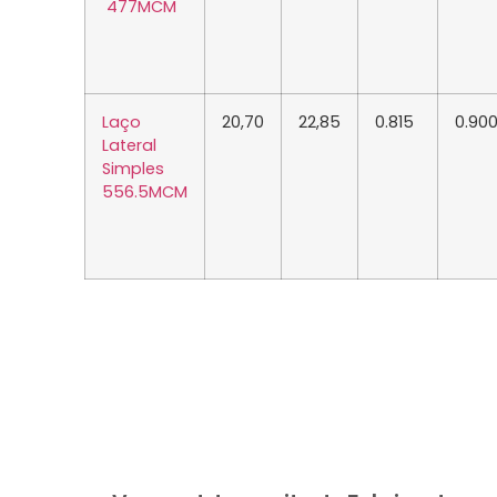
477
MCM
Laço
20,70
22,85
0.815
0.90
Lateral
Simples
556.5
MCM