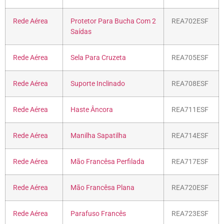
Rede Aérea
Protetor Para Bucha Com 2
REA702ESF
Saídas
Rede Aérea
Sela Para Cruzeta
REA705ESF
Rede Aérea
Suporte Inclinado
REA708ESF
Rede Aérea
Haste Âncora
REA711ESF
Rede Aérea
Manilha Sapatilha
REA714ESF
Rede Aérea
Mão Francêsa Perfilada
REA717ESF
Rede Aérea
Mão Francêsa Plana
REA720ESF
Rede Aérea
Parafuso Francês
REA723ESF