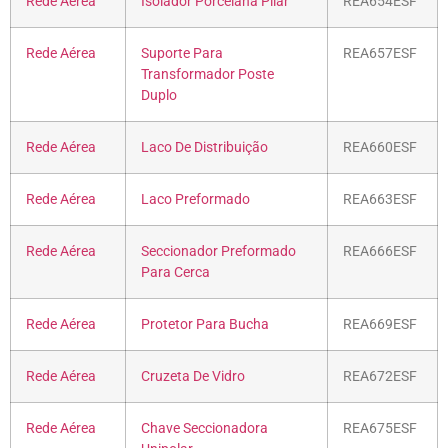
Rede Aérea
Isolador Porcelana Pilar
REA654ESF
Rede Aérea
Suporte Para
REA657ESF
Transformador Poste
Duplo
Rede Aérea
Laco De Distribuição
REA660ESF
Rede Aérea
Laco Preformado
REA663ESF
Rede Aérea
Seccionador Preformado
REA666ESF
Para Cerca
Rede Aérea
Protetor Para Bucha
REA669ESF
Rede Aérea
Cruzeta De Vidro
REA672ESF
Rede Aérea
Chave Seccionadora
REA675ESF