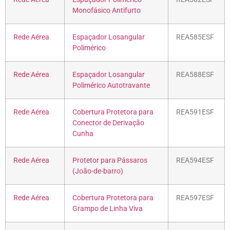
Monofásico Antifurto
Rede Aérea
Espaçador Losangular
REA585ESF
Polimérico
Rede Aérea
Espaçador Losangular
REA588ESF
Polimérico Autotravante
Rede Aérea
Cobertura Protetora para
REA591ESF
Conector de Derivação
Cunha
Rede Aérea
Protetor para Pássaros
REA594ESF
(João-de-barro)
Rede Aérea
Cobertura Protetora para
REA597ESF
Grampo de Linha Viva