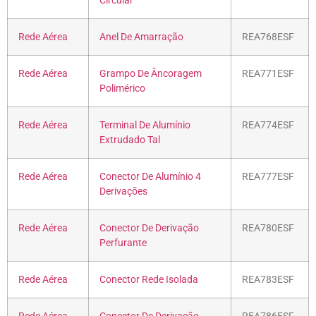
Circular
Rede Aérea
Anel De Amarração
REA768ESF
Rede Aérea
Grampo De Âncoragem
REA771ESF
Polimérico
Rede Aérea
Terminal De Alumínio
REA774ESF
Extrudado Tal
Rede Aérea
Conector De Alumínio 4
REA777ESF
Derivações
Rede Aérea
Conector De Derivação
REA780ESF
Perfurante
Rede Aérea
Conector Rede Isolada
REA783ESF