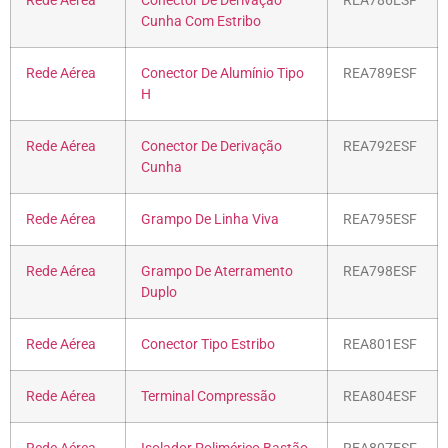
Rede Aérea
Conector De Derivação
REA786ESF
Cunha Com Estribo
Rede Aérea
Conector De Alumínio Tipo
REA789ESF
H
Rede Aérea
Conector De Derivação
REA792ESF
Cunha
Rede Aérea
Grampo De Linha Viva
REA795ESF
Rede Aérea
Grampo De Aterramento
REA798ESF
Duplo
Rede Aérea
Conector Tipo Estribo
REA801ESF
Rede Aérea
Terminal Compressão
REA804ESF