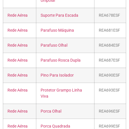
Unipolar
Rede Aérea
Suporte Para Escada
REA678ESF
Rede Aérea
Parafuso Máquina
REA681ESF
Rede Aérea
Parafuso Olhal
REA684ESF
Rede Aérea
Parafuso Rosca Dupla
REA687ESF
Rede Aérea
Pino Para Isolador
REA690ESF
Rede Aérea
Protetor Grampo Linha
REA693ESF
Viva
Rede Aérea
Porca Olhal
REA696ESF
Rede Aérea
Porca Quadrada
REA699ESF