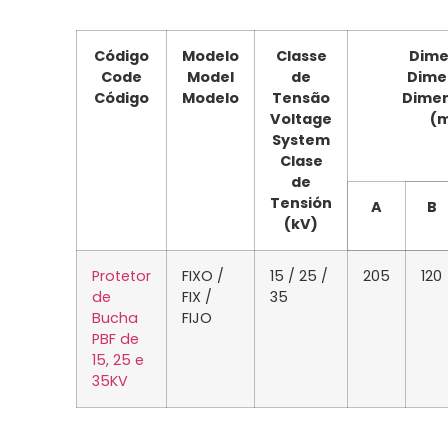
Código
Modelo
Classe
Dime
Code
Model
de
Dime
Código
Modelo
Tensão
Dimen
Voltage
(
System
Clase
de
Tensión
A
B
(kV)
Protetor
FIXO /
15 / 25 /
205
120
de
FIX /
35
Bucha
FIJO
PBF de
15, 25 e
35KV