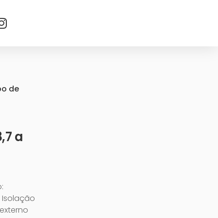
bo de
,7 a
:
 Isolação
 externo