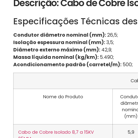
Descrição: Cabo de Cobre Is
Especificações Técnicas des
Condutor diâmetro nominal (mm):
26,5;
Isolação espessura nominal (mm):
3,5;
Diâmetro externo máximo (mm):
42,9;
Massa líquida nominal (kg/km):
5.490;
Acondicionamento padrão (carretel/m):
500;
Cab
Nome do Produto
Condut
diâmet
nomina
(mm)
Cabo de Cobre Isolado 8,7 a 15KV
5,9