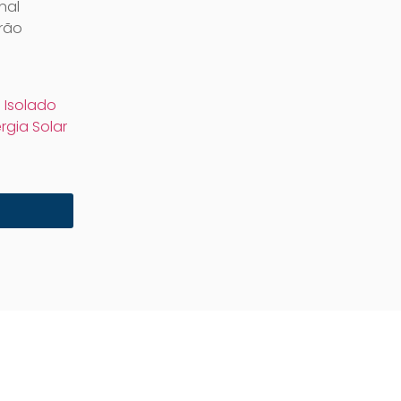
nal
rão
 Isolado
rgia Solar