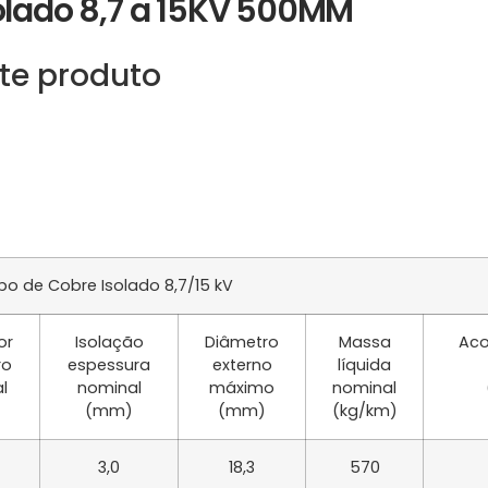
olado 8,7 a 15KV 500MM
te produto
o de Cobre Isolado 8,7/15 kV
or
Isolação
Diâmetro
Massa
Aco
ro
espessura
externo
líquida
l
nominal
máximo
nominal
(mm)
(mm)
(kg/km)
3,0
18,3
570