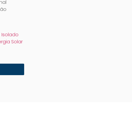
nal
rão
 Isolado
rgia Solar