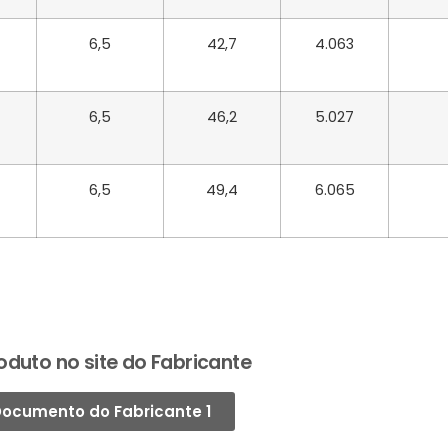
6,5
42,7
4.063
6,5
46,2
5.027
6,5
49,4
6.065
oduto no site do Fabricante
ocumento do Fabricante 1