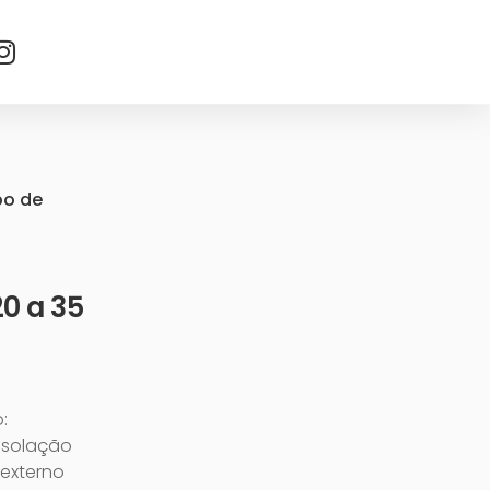
bo de
0 a 35
:
 Isolação
 externo