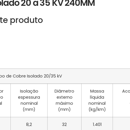
olado 20 a 35 KV 240MM
te produto
o de Cobre Isolado 20/35 kV
or
Isolação
Diâmetro
Massa
Aco
ro
espessura
externo
líquida
l
nominal
máximo
nominal
(mm)
(mm)
(kg/km)
8,2
32
1.401