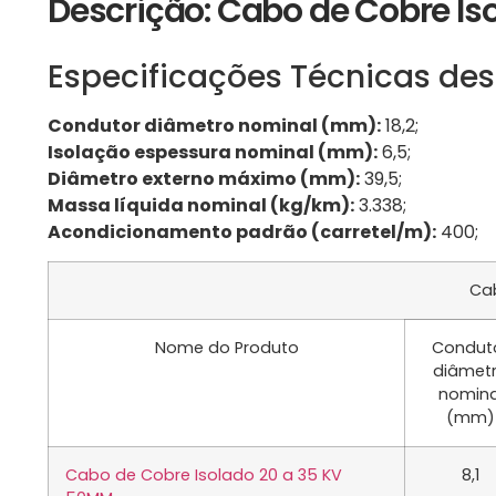
Descrição: Cabo de Cobre Is
Especificações Técnicas des
Condutor diâmetro nominal (mm):
18,2;
Isolação espessura nominal (mm):
6,5;
Diâmetro externo máximo (mm):
39,5;
Massa líquida nominal (kg/km):
3.338;
Acondicionamento padrão (carretel/m):
400;
Cab
Nome do Produto
Condut
diâmet
nomina
(mm)
Cabo de Cobre Isolado 20 a 35 KV
8,1