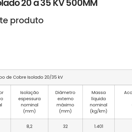
solado 20 a 35 KV 500MM
te produto
o de Cobre Isolado 20/35 kV
or
Isolação
Diâmetro
Massa
Aco
ro
espessura
externo
líquida
l
nominal
máximo
nominal
(mm)
(mm)
(kg/km)
8,2
32
1.401