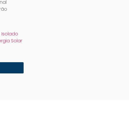
nal
rão
 Isolado
rgia Solar