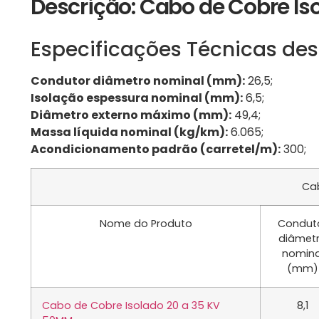
Descrição: Cabo de Cobre I
Especificações Técnicas des
Condutor diâmetro nominal (mm):
26,5;
Isolação espessura nominal (mm):
6,5;
Diâmetro externo máximo (mm):
49,4;
Massa líquida nominal (kg/km):
6.065;
Acondicionamento padrão (carretel/m):
300;
Cab
Nome do Produto
Condut
diâmet
nomina
(mm)
Cabo de Cobre Isolado 20 a 35 KV
8,1