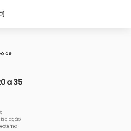
bo de
0 a 35
:
 Isolação
 externo