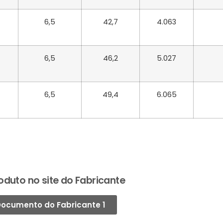
6,5
42,7
4.063
6,5
46,2
5.027
6,5
49,4
6.065
oduto no site do Fabricante
ocumento do Fabricante 1