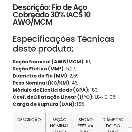
Descrição: Fio de Aço
Cobreado 30% IACS 10
AWG/MCM
Especificações Técnicas
deste produto:
Seção Nominal (AWG/MCM):
10;
Seção Efetiva (MM²):
5,27;
Diâmetro do Fio (MM):
2,59;
Peso Nominal (KG/KM):
43;
Módulo de Elasticidade (GPA):
183;
Coef. de Dilatação Linear (1/°C):
1,84 E-05;
Carga de Ruptura (DAN):
166
DESCRIÇÃO
SEÇÃO
SEÇÃO
DIÂMETRO
NOMINAL
EFETIVA
DO FIO