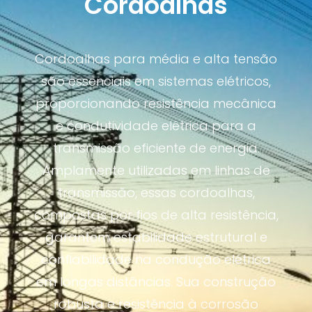
Cordoalhas
Cordoalhas para média e alta tensão
são essenciais em sistemas elétricos,
proporcionando resistência mecânica
e condutividade elétrica para a
transmissão eficiente de energia.
Amplamente utilizadas em linhas de
transmissão, essas cordoalhas,
compostas por fios de alta resistência,
garantem estabilidade estrutural e
confiabilidade na condução elétrica
em longas distâncias. Sua construção
robusta e resistência à corrosão