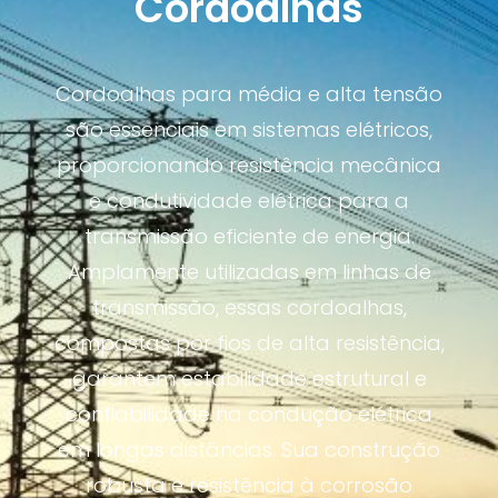
Cordoalhas
Cordoalhas para média e alta tensão
são essenciais em sistemas elétricos,
proporcionando resistência mecânica
e condutividade elétrica para a
transmissão eficiente de energia.
Amplamente utilizadas em linhas de
transmissão, essas cordoalhas,
compostas por fios de alta resistência,
garantem estabilidade estrutural e
confiabilidade na condução elétrica
em longas distâncias. Sua construção
robusta e resistência à corrosão