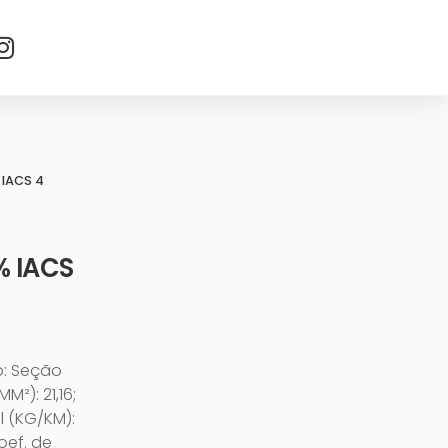
 IACS 4
% IACS
o: Seção
²): 21,16;
l (KG/KM):
oef. de