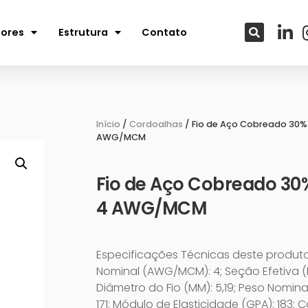
tores
Estrutura
Contato
Início
/
Cordoalhas
/ Fio de Aço Cobreado 30%
AWG/MCM
Fio de Aço Cobreado 30
4 AWG/MCM
Especificações Técnicas deste produt
Nominal (AWG/MCM): 4; Seção Efetiva (MM
Diâmetro do Fio (MM): 5,19; Peso Nomina
171; Módulo de Elasticidade (GPA): 183; C