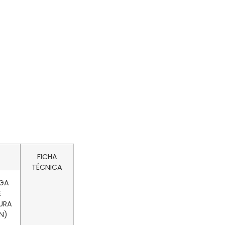
FICHA
TÉCNICA
GA
E
URA
N)