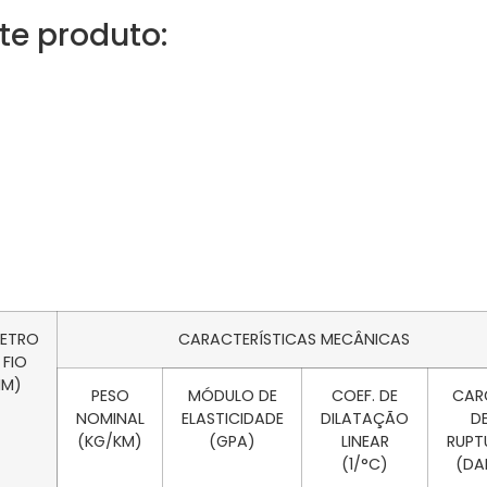
te produto:
METRO
CARACTERÍSTICAS MECÂNICAS
 FIO
MM)
PESO
MÓDULO DE
COEF. DE
CAR
NOMINAL
ELASTICIDADE
DILATAÇÃO
D
(KG/KM)
(GPA)
LINEAR
RUPT
(1/°C)
(DA