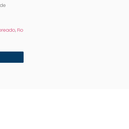
 de
obreado
,
Fio