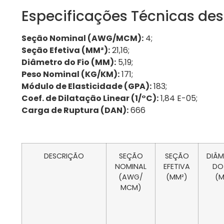
Especificações Técnicas des
Seção Nominal (AWG/MCM):
4;
Seção Efetiva (MM²):
21,16;
Diâmetro do Fio (MM):
5,19;
Peso Nominal (KG/KM):
171;
Módulo de Elasticidade (GPA):
183;
Coef. de Dilatação Linear (1/°C):
1,84 E-05;
Carga de Ruptura (DAN):
666
DESCRIÇÃO
SEÇÃO
SEÇÃO
DIÂ
NOMINAL
EFETIVA
DO
(AWG/
(MM²)
(
MCM)