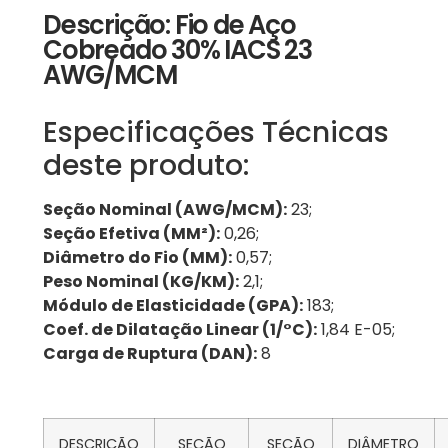
Descrição: Fio de Aço
Cobreado 30% IACS 23
AWG/MCM
Especificações Técnicas
deste produto:
Seção Nominal (AWG/MCM):
23;
Seção Efetiva (MM²):
0,26;
Diâmetro do Fio (MM):
0,57;
Peso Nominal (KG/KM):
2,1;
Módulo de Elasticidade (GPA):
183;
Coef. de Dilatação Linear (1/°C):
1,84 E-05;
Carga de Ruptura (DAN):
8
DESCRIÇÃO
SEÇÃO
SEÇÃO
DIÂMETRO