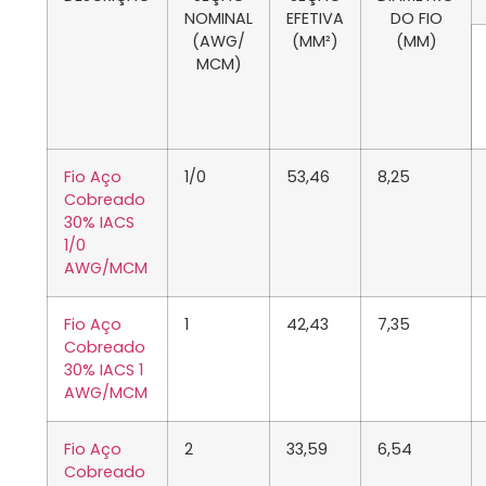
NOMINAL
EFETIVA
DO FIO
(AWG/
(MM²)
(MM)
MCM)
Fio Aço
1/0
53,46
8,25
Cobreado
30% IACS
1/0
AWG/MCM
Fio Aço
1
42,43
7,35
Cobreado
30% IACS 1
AWG/MCM
Fio Aço
2
33,59
6,54
Cobreado