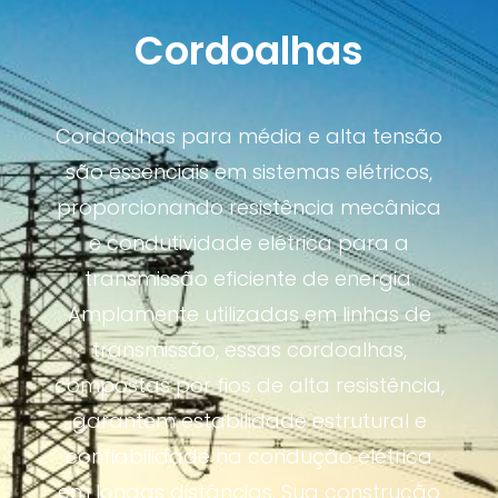
Cordoalhas
Cordoalhas para média e alta tensão
são essenciais em sistemas elétricos,
proporcionando resistência mecânica
e condutividade elétrica para a
transmissão eficiente de energia.
Amplamente utilizadas em linhas de
transmissão, essas cordoalhas,
compostas por fios de alta resistência,
garantem estabilidade estrutural e
confiabilidade na condução elétrica
em longas distâncias. Sua construção