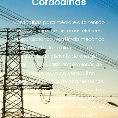
Cordoalhas
Cordoalhas para média e alta tensão
são essenciais em sistemas elétricos,
proporcionando resistência mecânica
e condutividade elétrica para a
transmissão eficiente de energia.
Amplamente utilizadas em linhas de
transmissão, essas cordoalhas,
compostas por fios de alta resistência,
garantem estabilidade estrutural e
confiabilidade na condução elétrica
em longas distâncias. Sua construção
robusta e resistência à corrosão