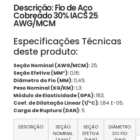
Descrição: Fio de Aço
Cobreado 30% IACS 25
AWG/MCM
Especificações Técnicas
deste produto:
Seção Nominal (AWG/MCM):
25;
Seção Efetiva (MM²):
0,16;
Diâmetro do Fio (MM):
0,45;
Peso Nominal (KG/KM):
1,3;
Módulo de Elasticidade (GPA):
183;
Coef. de Dilatação Linear (1/°C):
1,84 E-05;
Carga de Ruptura (DAN):
5
DESCRIÇÃO
SEÇÃO
SEÇÃO
DIÂMETRO
NOMINAL
EFETIVA
DO FIO