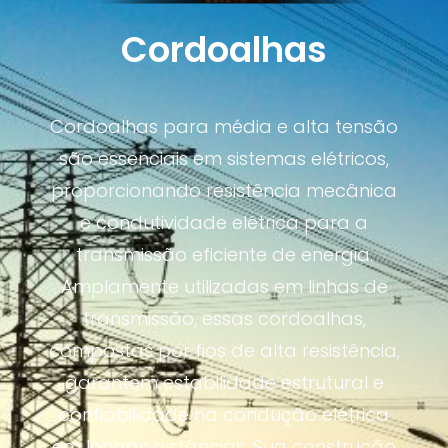
Cordoalhas
Cordoalhas para média e alta tensão
são essenciais em sistemas elétricos,
proporcionando resistência mecânica
e condutividade elétrica para a
transmissão eficiente de energia.
Amplamente utilizadas em linhas de
transmissão, essas cordoalhas,
compostas por fios de alta resistência,
garantem estabilidade estrutural e
confiabilidade na condução elétrica
em longas distâncias. Sua construção