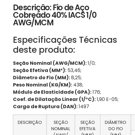
Descrição: Fio de Aço
Cobreado 40% IACS 1/0
AWG/MCM
Especificações Técnicas
deste produto:
Seção Nominal (AWG/MCM):
1/0;
Seção Efetiva (MM²):
53,46;
Diâmetro do Fio (MM):
8,25;
Peso Nominal (KG/KM):
438;
Módulo de Elasticidade (GPA):
176;
Coef. de Dilatação Linear (1/°C):
1,90 E-05;
Carga de Ruptura (DAN):
1497
DESCRIÇÃO
SEÇÃO
SEÇÃO
DIÂMETRO
NOMINAL
EFETIVA
DO FIO