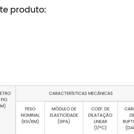
te produto:
METRO
CARACTERÍSTICAS MECÂNICAS
 FIO
MM)
PESO
MÓDULO DE
COEF. DE
CAR
NOMINAL
ELASTICIDADE
DILATAÇÃO
D
(KG/KM)
(GPA)
LINEAR
RUPT
(1/°C)
(DA