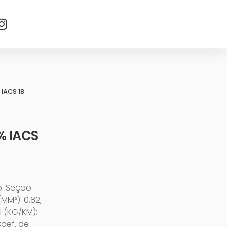
IACS 18
% IACS
o: Seção
MM²): 0,82;
l (KG/KM):
Coef. de