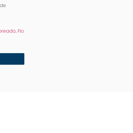
 de
obreado
,
Fio