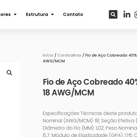
tores
Estrutura
Contato
Início
/
Cordoalhas
/ Fio de Aço Cobreado 40% 
AWG/MCM
Fio de Aço Cobreado 40
18 AWG/MCM
Especificações Técnicas deste produt
Nominal (AWG/MCM): 18; Seção Efetiva (
Diâmetro do Fio (MM): 1,02; Peso Nomina
6,7; Módulo de Elasticidade (GPA): 176; 