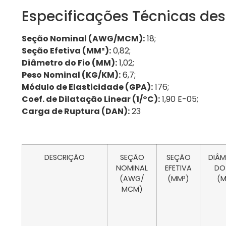
Especificações Técnicas des
Seção Nominal (AWG/MCM):
18;
Seção Efetiva (MM²):
0,82;
Diâmetro do Fio (MM):
1,02;
Peso Nominal (KG/KM):
6,7;
Módulo de Elasticidade (GPA):
176;
Coef. de Dilatação Linear (1/°C):
1,90 E-05;
Carga de Ruptura (DAN):
23
DESCRIÇÃO
SEÇÃO
SEÇÃO
DIÂ
NOMINAL
EFETIVA
DO
(AWG/
(MM²)
(
MCM)