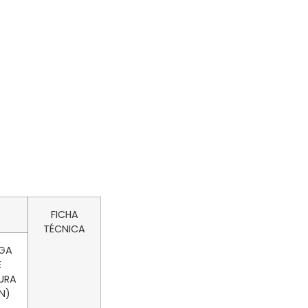
FICHA
TÉCNICA
GA
E
URA
N)