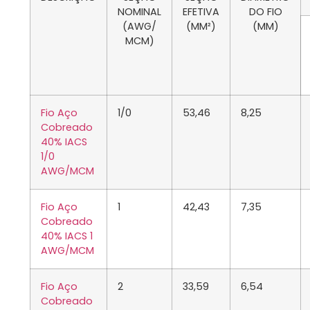
NOMINAL
EFETIVA
DO FIO
(AWG/
(MM²)
(MM)
MCM)
Fio Aço
1/0
53,46
8,25
Cobreado
40% IACS
1/0
AWG/MCM
Fio Aço
1
42,43
7,35
Cobreado
40% IACS 1
AWG/MCM
Fio Aço
2
33,59
6,54
Cobreado