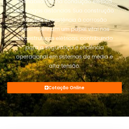
confiabilidade na condução elétrica
em longas distâncias. Sua construção
robusta e resistência à corrosão
desempenham um papel vital nas
infraestruturas elétricas, contribuindo
para a segurança e eficiência
operacional em sistemas de média e
alta tensão.
Cotação Online