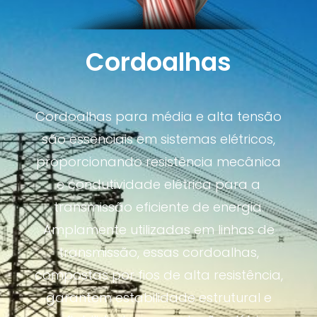
Cordoalhas
Cordoalhas para média e alta tensão
são essenciais em sistemas elétricos,
proporcionando resistência mecânica
e condutividade elétrica para a
transmissão eficiente de energia.
Amplamente utilizadas em linhas de
transmissão, essas cordoalhas,
compostas por fios de alta resistência,
garantem estabilidade estrutural e