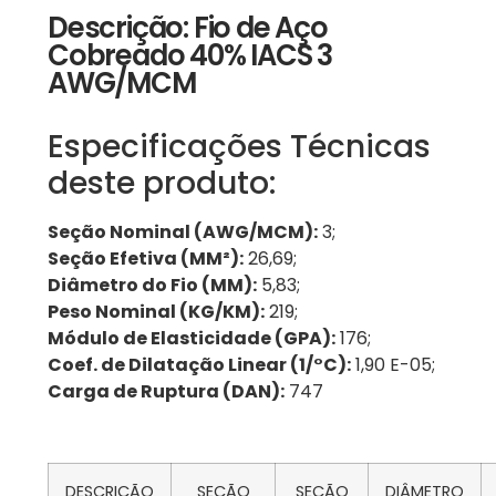
Descrição: Fio de Aço
Cobreado 40% IACS 3
AWG/MCM
Especificações Técnicas
deste produto:
Seção Nominal (AWG/MCM):
3;
Seção Efetiva (MM²):
26,69;
Diâmetro do Fio (MM):
5,83;
Peso Nominal (KG/KM):
219;
Módulo de Elasticidade (GPA):
176;
Coef. de Dilatação Linear (1/°C):
1,90 E-05;
Carga de Ruptura (DAN):
747
DESCRIÇÃO
SEÇÃO
SEÇÃO
DIÂMETRO