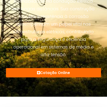
confiabilidade na condução elétrica
em longas distâncias. Sua construção
robusta e resistência à corrosão
desempenham um papel vital nas
infraestruturas elétricas, contribuindo
para a segurança e eficiência
operacional em sistemas de média e
alta tensão.
Cotação Online