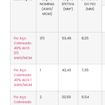
NOMINAL
EFETIVA
DO FIO
(AWG/
(MM²)
(MM)
MCM)
Fio Aço
1/0
53,46
8,25
Cobreado
40% IACS
1/0
AWG/MCM
Fio Aço
1
42,43
7,35
Cobreado
40% IACS 1
AWG/MCM
Fio Aço
2
33,59
6,54
Cobreado