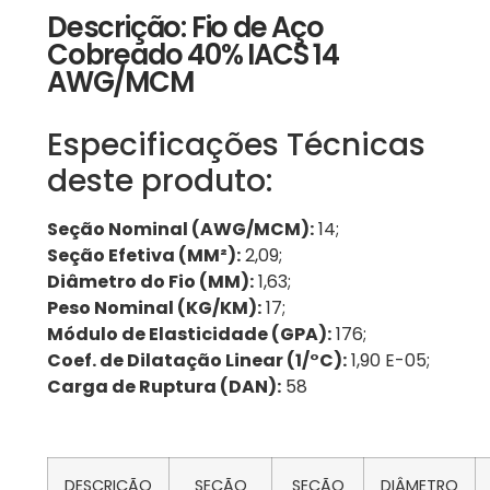
Descrição: Fio de Aço
Cobreado 40% IACS 14
AWG/MCM
Especificações Técnicas
deste produto:
Seção Nominal (AWG/MCM):
14;
Seção Efetiva (MM²):
2,09;
Diâmetro do Fio (MM):
1,63;
Peso Nominal (KG/KM):
17;
Módulo de Elasticidade (GPA):
176;
Coef. de Dilatação Linear (1/°C):
1,90 E-05;
Carga de Ruptura (DAN):
58
DESCRIÇÃO
SEÇÃO
SEÇÃO
DIÂMETRO