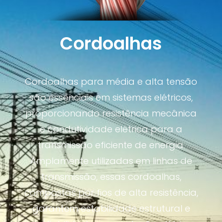
Cordoalhas
Cordoalhas para média e alta tensão
são essenciais em sistemas elétricos,
proporcionando resistência mecânica
e condutividade elétrica para a
transmissão eficiente de energia.
Amplamente utilizadas em linhas de
transmissão, essas cordoalhas,
compostas por fios de alta resistência,
garantem estabilidade estrutural e