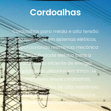
Cordoalhas
Cordoalhas para média e alta tensão
são essenciais em sistemas elétricos,
proporcionando resistência mecânica
e condutividade elétrica para a
transmissão eficiente de energia.
Amplamente utilizadas em linhas de
transmissão, essas cordoalhas,
compostas por fios de alta resistência,
garantem estabilidade estrutural e
confiabilidade na condução elétrica
em longas distâncias. Sua construção