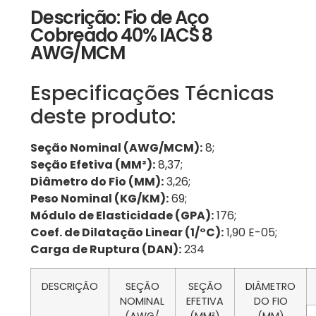
Descrição: Fio de Aço
Cobreado 40% IACS 8
AWG/MCM
Especificações Técnicas
deste produto:
Seção Nominal (AWG/MCM):
8;
Seção Efetiva (MM²):
8,37;
Diâmetro do Fio (MM):
3,26;
Peso Nominal (KG/KM):
69;
Módulo de Elasticidade (GPA):
176;
Coef. de Dilatação Linear (1/°C):
1,90 E-05;
Carga de Ruptura (DAN):
234
DESCRIÇÃO
SEÇÃO
SEÇÃO
DIÂMETRO
NOMINAL
EFETIVA
DO FIO