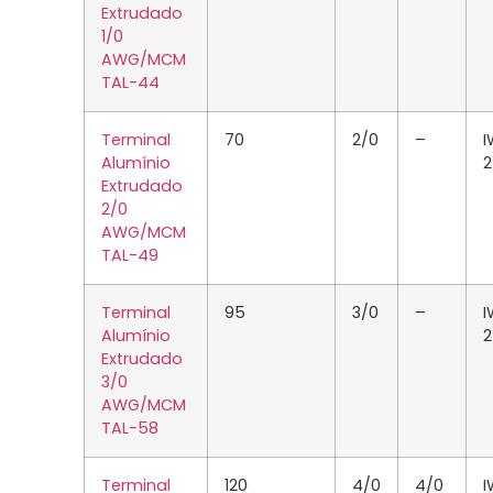
Extrudado
1/0
AWG/MCM
TAL-44
Terminal
70
2/0
–
I
Alumínio
2
Extrudado
2/0
AWG/MCM
TAL-49
Terminal
95
3/0
–
I
Alumínio
2
Extrudado
3/0
AWG/MCM
TAL-58
Terminal
120
4/0
4/0
I