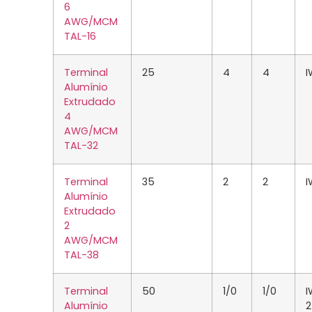
6
AWG/MCM
TAL-16
Terminal
25
4
4
I
Alumínio
Extrudado
4
AWG/MCM
TAL-32
Terminal
35
2
2
I
Alumínio
Extrudado
2
AWG/MCM
TAL-38
Terminal
50
1/0
1/0
I
Alumínio
2