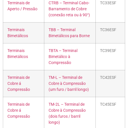
Terminais de
CTRB – Terminal Cabo-
TC33ESF
Aperto / Pressão
Barramento de Cobre
(conexão reta ou à 90°)
Terminais
TBB – Terminal
TC36ESF
Bimetálicos
Bimetálicos para Borne
Terminais
TBTA – Terminal
TC39ESF
Bimetálicos
Bimetálico à
Compressão
Terminais de
TM-L – Terminal de
TC42ESF
Cobre á
Cobre à Compressão
Compressão
(um furo / barril longo)
Terminais de
TM-2L – Terminal de
TC45ESF
Cobre á
Cobre à Compressão
Compressão
(dois furos / barril
longo)