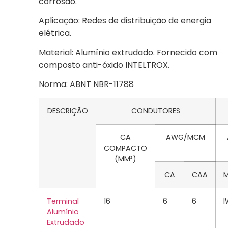
corrosão.
Aplicação: Redes de distribuição de energia
elétrica.
Material: Alumínio extrudado. Fornecido com
composto anti-óxido INTELTROX.
Norma: ABNT NBR-11788
DESCRIÇÃO
CONDUTORES
CA
AWG/MCM
COMPACTO
(MM²)
CA
CAA
M
Terminal
16
6
6
I
Alumínio
Extrudado