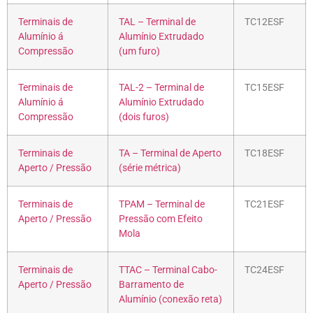
Terminais de
TAL – Terminal de
TC12ESF
Alumínio á
Alumínio Extrudado
Compressão
(um furo)
Terminais de
TAL-2 – Terminal de
TC15ESF
Alumínio á
Alumínio Extrudado
Compressão
(dois furos)
Terminais de
TA – Terminal de Aperto
TC18ESF
Aperto / Pressão
(série métrica)
Terminais de
TPAM – Terminal de
TC21ESF
Aperto / Pressão
Pressão com Efeito
Mola
Terminais de
TTAC – Terminal Cabo-
TC24ESF
Aperto / Pressão
Barramento de
Alumínio (conexão reta)