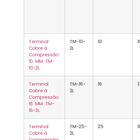
Terminal
TM-10-
10
1
Cobre à
2L
Compressão
10 MM TM-
10-2L
Terminal
TM-16-
16
1
Cobre à
2L
Compressão
16 MM TM-
16-2L
Terminal
TM-25-
25
1
Cobre à
2L
Compressão