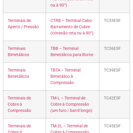
ou à 90°)
Terminais de
CTRB – Terminal Cabo-
TC33ESF
Aperto / Pressão
Barramento de Cobre
(conexão reta ou à 90°)
Terminais
TBB – Terminal
TC36ESF
Bimetálicos
Bimetálicos para Borne
Terminais
TBTA – Terminal
TC39ESF
Bimetálicos
Bimetálico à
Compressão
Terminais de
TM-L – Terminal de
TC42ESF
Cobre á
Cobre à Compressão
Compressão
(um furo / barril longo)
Terminais de
TM-2L – Terminal de
TC45ESF
Cobre á
Cobre à Compressão