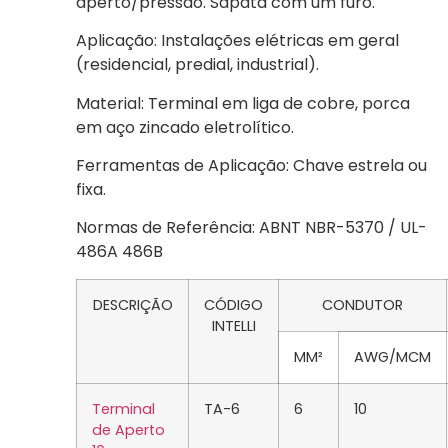
aperto/pressão. Sapata com um furo.
Aplicação: Instalações elétricas em geral
(residencial, predial, industrial).
Material: Terminal em liga de cobre, porca
em aço zincado eletrolítico.
Ferramentas de Aplicação: Chave estrela ou
fixa.
Normas de Referência: ABNT NBR-5370 / UL-
486A 486B
DESCRIÇÃO
CÓDIGO
CONDUTOR
INTELLI
MM²
AWG/MCM
Terminal
TA-6
6
10
de Aperto