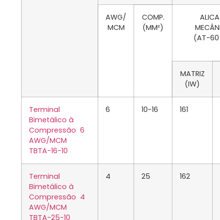
AWG/
COMP.
ALICA
MCM
(MM²)
MECÂN
(AT-60
MATRIZ
(IW)
Terminal
6
10-16
161
Bimetálico à
Compressão 6
AWG/MCM
TBTA-16-10
Terminal
4
25
162
Bimetálico à
Compressão 4
AWG/MCM
TBTA-25-10