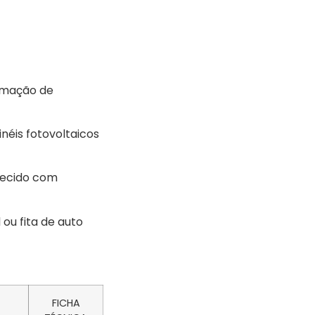
ormação de
néis fotovoltaicos
rnecido com
ou fita de auto
FICHA