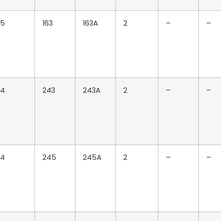
5
163
163A
2
–
–
4
243
243A
2
–
–
4
245
245A
2
–
–