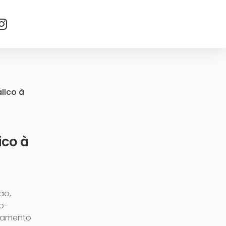
lico à
ico à
ão,
o-
rramento