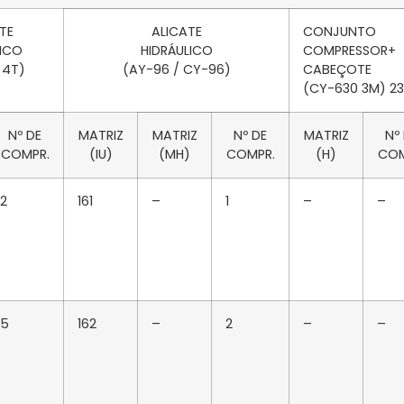
TE
ALICATE
CONJUNTO
ICO
HIDRÁULICO
COMPRESSOR+
 4T)
(AY-96 / CY-96)
CABEÇOTE
(CY-630 3M) 2
Nº DE
MATRIZ
MATRIZ
Nº DE
MATRIZ
Nº
COMPR.
(IU)
(MH)
COMPR.
(H)
COM
2
161
–
1
–
–
5
162
–
2
–
–