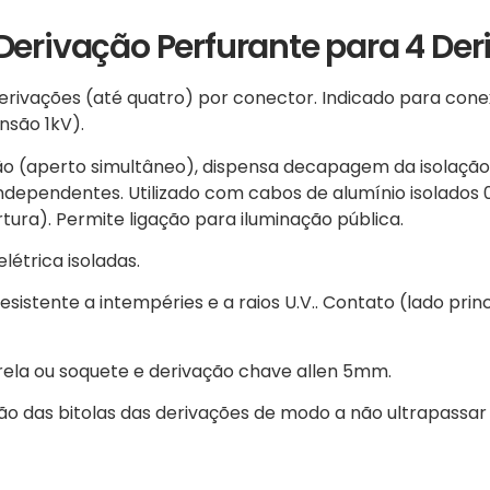
Derivação Perfurante para 4 De
derivações (até quatro) por conector. Indicado para con
nsão 1kV).
ção (aperto simultâneo), dispensa decapagem da isolaçã
ndependentes. Utilizado com cabos de alumínio isolados 
ra). Permite ligação para iluminação pública.
létrica isoladas.
sistente a intempéries e a raios U.V.. Contato (lado prin
rela ou soquete e derivação chave allen 5mm.
das bitolas das derivações de modo a não ultrapassar