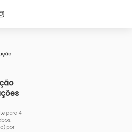
vação
ação
ações
te para 4
abos.
ro) por