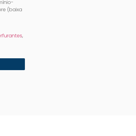
mínio-
re (baixa
rfurantes
,