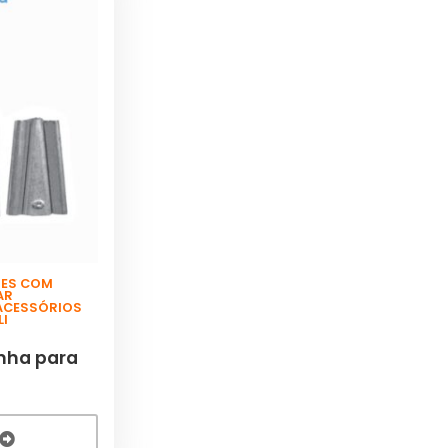
ES COM
AR
 ACESSÓRIOS
LI
nha para