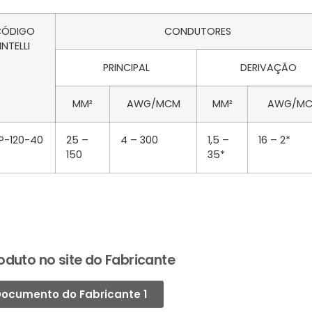
CÓDIGO
CONDUTORES
INTELLI
PRINCIPAL
DERIVAÇÃO
MM²
AWG/MCM
MM²
AWG/M
P-120-40
25 –
4 – 300
1,5 –
16 – 2*
150
35*
oduto no site do Fabricante
ocumento do Fabricante 1