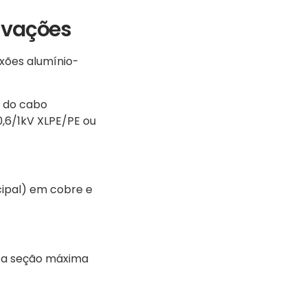
rivações
exões alumínio-
o do cabo
0,6/1kV XLPE/PE ou
cipal) em cobre e
 a seção máxima