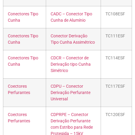
Conectores Tipo
CADC – Conector Tipo
TC108ESF
Cunha
Cunha de Alumínio
Conectores Tipo
Conector Derivação
TC111ESF
Cunha
Tipo Cunha Assimétrico
Conectores Tipo
CDCR – Conector de
TC114ESF
Cunha
Derivação tipo Cunha
Simétrico
Coectores
CDPU – Conector
TC117ESF
Perfurantes
Derivação Perfurante
Universal
Coectores
CDPRPE – Conector
TC120ESF
Perfurantes
Derivação Perfurante
com Estribo para Rede
Protegida – 15kV