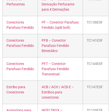
Perfurantes
Derivação Perfurante
para 4 Derivações
Conectores
PF – Conector Parafuso
TC138ESF
Parafuso Fendido
Fendido (split bolt)
Conectores
PFB – Conector
TC141ESF
Parafuso Fendido
Parafuso Fendido
Bimetálico
Conectores
PFT – Conector
TC144ESF
Parafuso Fendido
Parafuso Fendido
Transversal
Estribo para
ACB / ACH / ACB-E –
TC147ESF
Conectores
Estribos para
conectores
Acessórios para
INTELTROX –
TC150ESF