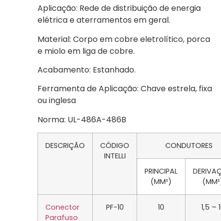
Aplicação: Rede de distribuição de energia
elétrica e aterramentos em geral.
Material: Corpo em cobre eletrolítico, porca
e miolo em liga de cobre.
Acabamento: Estanhado.
Ferramenta de Aplicação: Chave estrela, fixa
ou inglesa
Norma: UL-486A-486B
DESCRIÇÃO
CÓDIGO
CONDUTORES
INTELLI
PRINCIPAL
DERIVA
(MM²)
(MM²
Conector
PF-10
10
1,5 – 
Parafuso