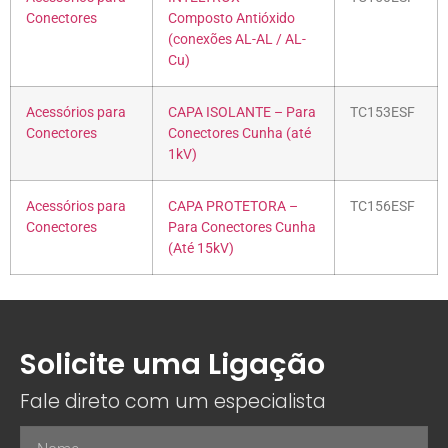
Conectores
Composto Antióxido
(conexões AL-AL / AL-
Cu)
Acessórios para
CAPA ISOLANTE – Para
TC153ESF
Conectores
Conectores Cunha (até
1kV)
Acessórios para
CAPA PROTETORA –
TC156ESF
Conectores
Para Conectores Cunha
(Até 15kV)
Solicite uma Ligação
Fale direto com um especialista