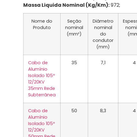
Massa Liquida Nominal (Kg/Km):
972;
Nome do
Seção
Diâmetro
Espes
Produto
nominal
nominal
nomi
(mm²)
do
(m
condutor
(mm)
Cabo de
35
7,1
4
Alumínio
Isolado 105º
12/20KV
35mm Rede
Subterrânea
Cabo de
50
8,3
4
Alumínio
Isolado 105º
12/20KV
50mm Rede