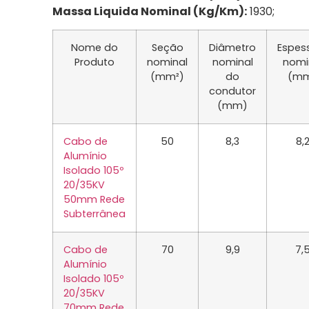
Massa Liquida Nominal (Kg/Km):
1930;
Nome do
Seção
Diâmetro
Espes
Produto
nominal
nominal
nomi
(mm²)
do
(m
condutor
(mm)
Cabo de
50
8,3
8,
Alumínio
Isolado 105º
20/35KV
50mm Rede
Subterrânea
Cabo de
70
9,9
7,
Alumínio
Isolado 105º
20/35KV
70mm Rede