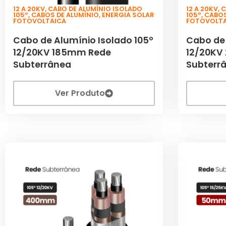
12 A 20KV
,
CABO DE ALUMÍNIO ISOLADO
12 A 20KV
,
C
105º
,
CABOS DE ALUMÍNIO
,
ENERGIA SOLAR
105º
,
CABOS
FOTOVOLTAICA
FOTOVOLT
Cabo de Alumínio Isolado 105º
Cabo de 
12/20KV 185mm Rede
12/20KV
Subterrânea
Subterr
Ver Produto