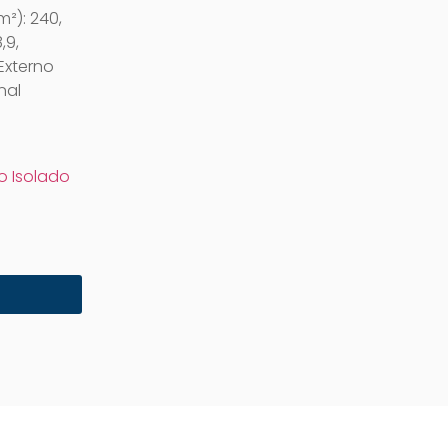
²): 240,
,9,
Externo
nal
o Isolado