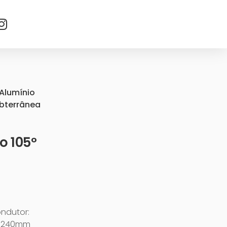
Alumínio
ubterrânea
o 105º
ondutor:
KV 240mm