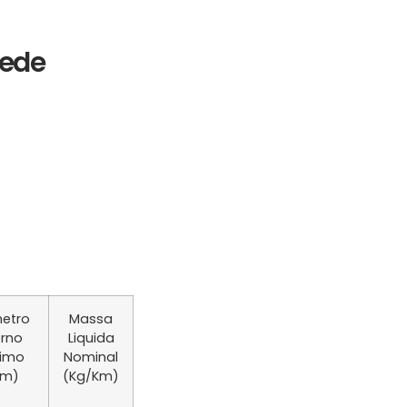
Rede
etro
Massa
erno
Liquida
imo
Nominal
m)
(Kg/Km)