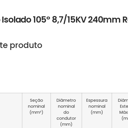
o Isolado 105º 8,7/15KV 240mm 
te produto
Seção
Diâmetro
Espessura
Diâm
nominal
nominal
nominal
Ext
(mm²)
do
(mm)
Máx
condutor
(m
(mm)