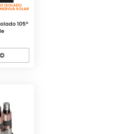
IO ISOLADO
ENERGIA SOLAR
olado 105º
de