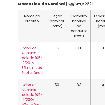
Massa Liquida Nominal (Kg/Km):
2671;
Nome do
Seção
Diâmetro
Espes
Produto
nominal
nominal
nomi
(mm²)
do
(m
condutor
(mm)
Cabo de
35
7,1
4
Alumínio
Isolado 105º
12/20KV
35mm Rede
Subterrânea
Cabo de
50
8,3
4
Alumínio
Isolado 105º
12/20KV
50mm Rede