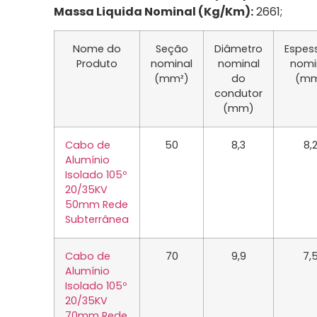
Massa Liquida Nominal (Kg/Km):
2661;
Nome do
Seção
Diâmetro
Espes
Produto
nominal
nominal
nomi
(mm²)
do
(m
condutor
(mm)
Cabo de
50
8,3
8,
Alumínio
Isolado 105º
20/35KV
50mm Rede
Subterrânea
Cabo de
70
9,9
7,
Alumínio
Isolado 105º
20/35KV
70mm Rede