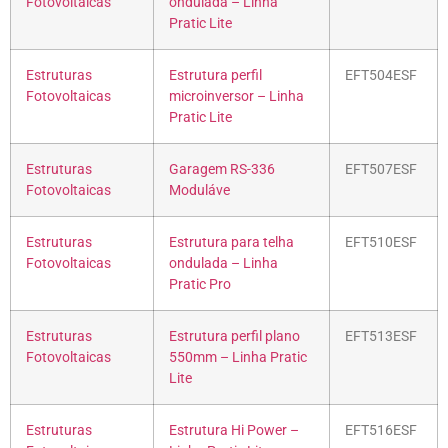
Fotovoltaicas
ondulada – Linha
Pratic Lite
Estruturas
Estrutura perfil
EFT504ESF
Fotovoltaicas
microinversor – Linha
Pratic Lite
Estruturas
Garagem RS-336
EFT507ESF
Fotovoltaicas
Moduláve
Estruturas
Estrutura para telha
EFT510ESF
Fotovoltaicas
ondulada – Linha
Pratic Pro
Estruturas
Estrutura perfil plano
EFT513ESF
Fotovoltaicas
550mm – Linha Pratic
Lite
Estruturas
Estrutura Hi Power –
EFT516ESF