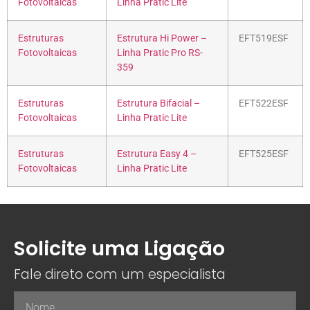
Fotovoltaicas
Linha Pratic Lite
Estruturas
Estrutura Hi Power –
EFT519ESF
Fotovoltaicas
Linha Pratic Pro RS-
359
Estruturas
Estrutura Bifacial –
EFT522ESF
Fotovoltaicas
Linha Pratic Lite
Estruturas
Estrutura Easy 4 –
EFT525ESF
Fotovoltaicas
Linha Pratic Lite
Solicite uma Ligação
Fale direto com um especialista