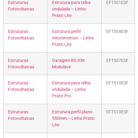
Estruturas
Estrutura para telha
EFT501ESF
Fotovoltaicas
ondulada – Linha
Pratic Lite
Estruturas
Estrutura perfil
EFT504ESF
Fotovoltaicas
microinversor – Linha
Pratic Lite
Estruturas
Garagem RS-336
EFT507ESF
Fotovoltaicas
Moduláve
Estruturas
Estrutura para telha
EFT510ESF
Fotovoltaicas
ondulada – Linha
Pratic Pro
Estruturas
Estrutura perfil plano
EFT513ESF
Fotovoltaicas
550mm – Linha Pratic
Lite