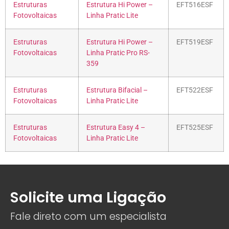
Estruturas
Estrutura Hi Power –
EFT516ESF
Fotovoltaicas
Linha Pratic Lite
Estruturas
Estrutura Hi Power –
EFT519ESF
Fotovoltaicas
Linha Pratic Pro RS-
359
Estruturas
Estrutura Bifacial –
EFT522ESF
Fotovoltaicas
Linha Pratic Lite
Estruturas
Estrutura Easy 4 –
EFT525ESF
Fotovoltaicas
Linha Pratic Lite
Solicite uma Ligação
Fale direto com um especialista