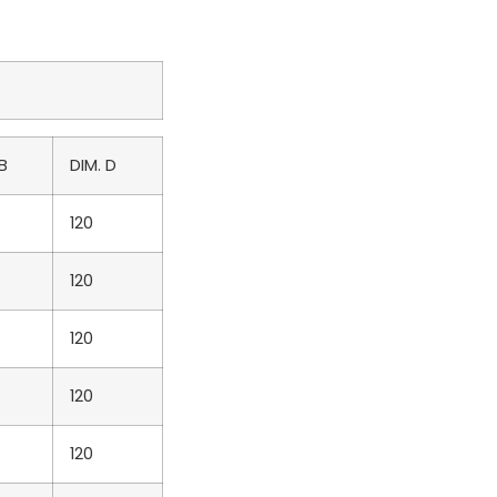
 B
DIM. D
120
120
120
120
120