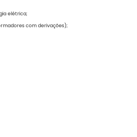
a elétrica;
ormadores com derivações);