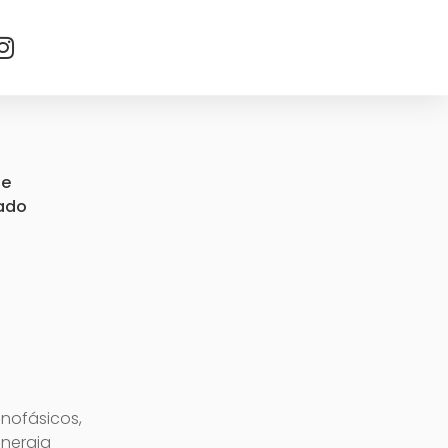
de
lado
nofásicos,
energia