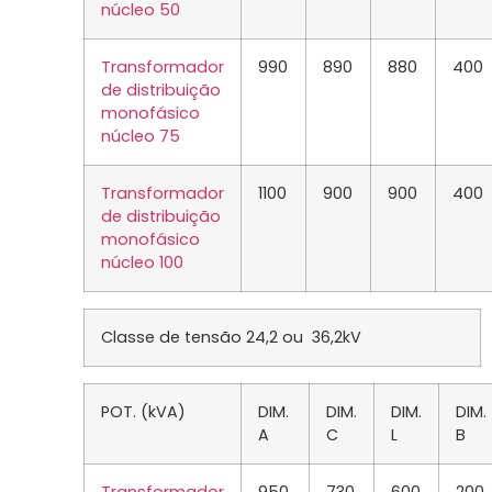
núcleo 50
Transformador
990
890
880
400
de distribuição
monofásico
núcleo 75
Transformador
1100
900
900
400
de distribuição
monofásico
núcleo 100
Classe de tensão 24,2 ou 36,2kV
POT. (kVA)
DIM.
DIM.
DIM.
DIM.
A
C
L
B
Transformador
950
730
600
200