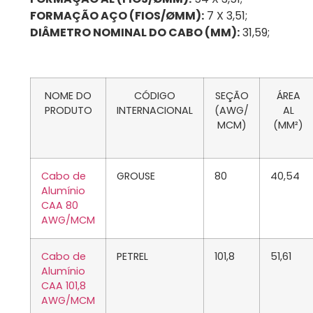
FORMAÇÃO AÇO (FIOS/ØMM):
7 X 3,51;
DIÂMETRO NOMINAL DO CABO (MM):
31,59;
NOME DO
CÓDIGO
SEÇÃO
ÁREA
PRODUTO
INTERNACIONAL
(AWG/
AL
MCM)
(MM²)
Cabo de
GROUSE
80
40,54
Alumínio
CAA 80
AWG/MCM
Cabo de
PETREL
101,8
51,61
Alumínio
CAA 101,8
AWG/MCM