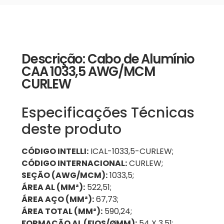
Descrição: Cabo de Alumínio
CAA 1033,5 AWG/MCM
CURLEW
Especificações Técnicas
deste produto
CÓDIGO INTELLI:
ICAL-1033,5-CURLEW;
CÓDIGO INTERNACIONAL:
CURLEW;
SEÇÃO (AWG/MCM):
1033,5;
ÁREA AL (MM²):
522,51;
ÁREA AÇO (MM²):
67,73;
ÁREA TOTAL (MM²):
590,24;
FORMAÇÃO AL (FIOS/ØMM):
54 X 3,51;