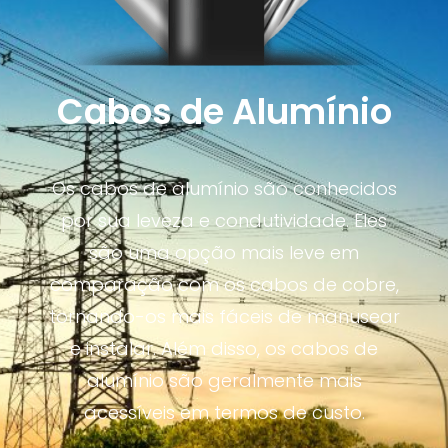
Cabos de Alumínio
Os cabos de alumínio são conhecidos
por sua leveza e condutividade. Eles
são uma opção mais leve em
comparação com os cabos de cobre,
tornando-os mais fáceis de manusear
e instalar. Além disso, os cabos de
alumínio são geralmente mais
acessíveis em termos de custo.