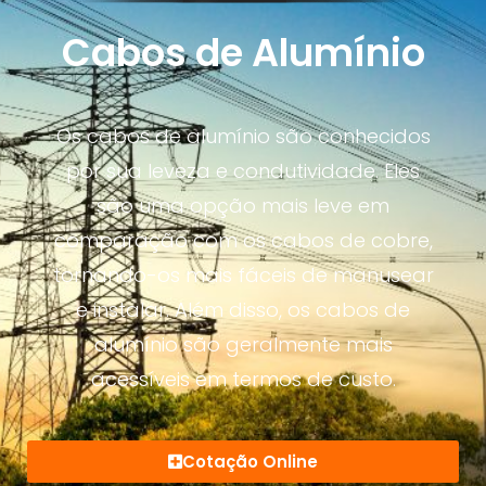
Cabos de Alumínio
Os cabos de alumínio são conhecidos
por sua leveza e condutividade. Eles
são uma opção mais leve em
comparação com os cabos de cobre,
tornando-os mais fáceis de manusear
e instalar. Além disso, os cabos de
alumínio são geralmente mais
acessíveis em termos de custo.
Cotação Online