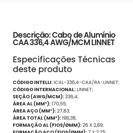
Descrição: Cabo de Alumínio
CAA 336,4 AWG/MCM LINNET
Especificações Técnicas
deste produto
CÓDIGO INTELLI:
ICAL-336,4-CAA/RA-LINNET;
CÓDIGO INTERNACIONAL:
LINNET;
SEÇÃO (AWG/MCM):
336,4;
ÁREA AL (MM²):
170,55;
ÁREA AÇO (MM²):
27,83;
ÁREA TOTAL (MM²):
198,38;
FORMAÇÃO AL (FIOS/ØMM):
26 X 2,89;
FORMAÇÃO AÇO (FIOS/ØMM):
7 X 2,25;