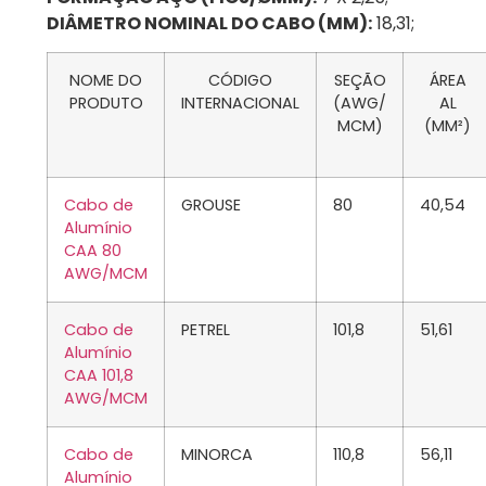
DIÂMETRO NOMINAL DO CABO (MM):
18,31;
NOME DO
CÓDIGO
SEÇÃO
ÁREA
PRODUTO
INTERNACIONAL
(AWG/
AL
MCM)
(MM²)
Cabo de
GROUSE
80
40,54
Alumínio
CAA 80
AWG/MCM
Cabo de
PETREL
101,8
51,61
Alumínio
CAA 101,8
AWG/MCM
Cabo de
MINORCA
110,8
56,11
Alumínio