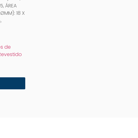
,5, ÁREA
ØMM): 18 X
,
s de
Revestido