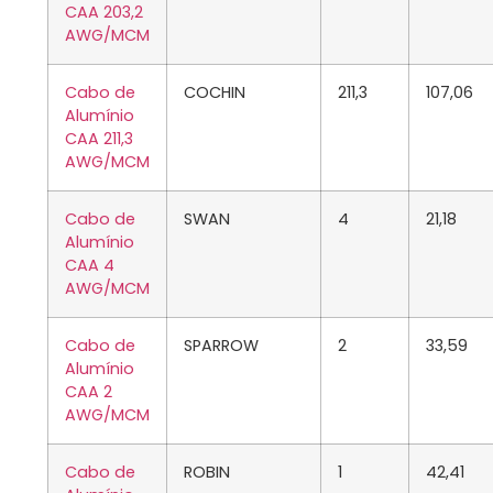
CAA 203,2
AWG/MCM
Cabo de
COCHIN
211,3
107,06
Alumínio
CAA 211,3
AWG/MCM
Cabo de
SWAN
4
21,18
Alumínio
CAA 4
AWG/MCM
Cabo de
SPARROW
2
33,59
Alumínio
CAA 2
AWG/MCM
Cabo de
ROBIN
1
42,41