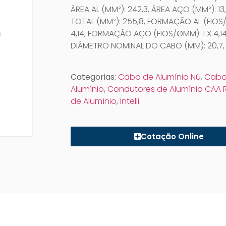
ÁREA AL (MM²): 242,3, ÁREA AÇO (MM²): 13
TOTAL (MM²): 255,8, FORMAÇÃO AL (FIOS/
4,14, FORMAÇÃO AÇO (FIOS/ØMM): 1 X 4,14
DIÂMETRO NOMINAL DO CABO (MM): 20,7,
Categorias:
Cabo de Alumínio Nú
,
Cabo
Alumínio
,
Condutores de Alumínio CAA 
de Alumínio
,
Intelli
Cotação Online