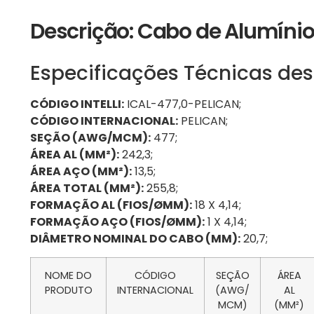
Descrição: Cabo de Alumín
Especificações Técnicas des
CÓDIGO INTELLI:
ICAL-477,0-PELICAN;
CÓDIGO INTERNACIONAL:
PELICAN;
SEÇÃO (AWG/MCM):
477;
ÁREA AL (MM²):
242,3;
ÁREA AÇO (MM²):
13,5;
ÁREA TOTAL (MM²):
255,8;
FORMAÇÃO AL (FIOS/ØMM):
18 X 4,14;
FORMAÇÃO AÇO (FIOS/ØMM):
1 X 4,14;
DIÂMETRO NOMINAL DO CABO (MM):
20,7;
NOME DO
CÓDIGO
SEÇÃO
ÁREA
PRODUTO
INTERNACIONAL
(AWG/
AL
MCM)
(MM²)