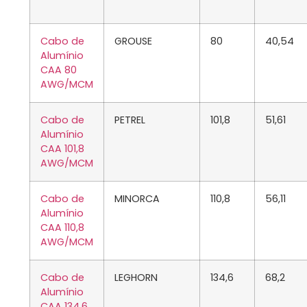
Cabo de
GROUSE
80
40,54
Alumínio
CAA 80
AWG/MCM
Cabo de
PETREL
101,8
51,61
Alumínio
CAA 101,8
AWG/MCM
Cabo de
MINORCA
110,8
56,11
Alumínio
CAA 110,8
AWG/MCM
Cabo de
LEGHORN
134,6
68,2
Alumínio
CAA 134,6