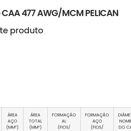
io CAA 477 AWG/MCM PELICAN
te produto
ÁREA
ÁREA
FORMAÇÃO
FORMAÇÃO
DIÂM
AÇO
TOTAL
AL
AÇO
NOMI
(MM²)
(MM²)
(FIOS/
(FIOS/
DO C