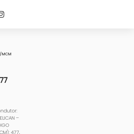
G/MCM
77
ondutor:
ELICAN –
DIGO
CM): 477,