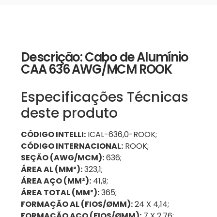
Descrição: Cabo de Alumínio
CAA 636 AWG/MCM ROOK
Especificações Técnicas
deste produto
CÓDIGO INTELLI:
ICAL-636,0-ROOK;
CÓDIGO INTERNACIONAL:
ROOK;
SEÇÃO (AWG/MCM):
636;
ÁREA AL (MM²):
323,1;
ÁREA AÇO (MM²):
41,9;
ÁREA TOTAL (MM²):
365;
FORMAÇÃO AL (FIOS/ØMM):
24 X 4,14;
FORMAÇÃO AÇO (FIOS/ØMM):
7 X 2,76;