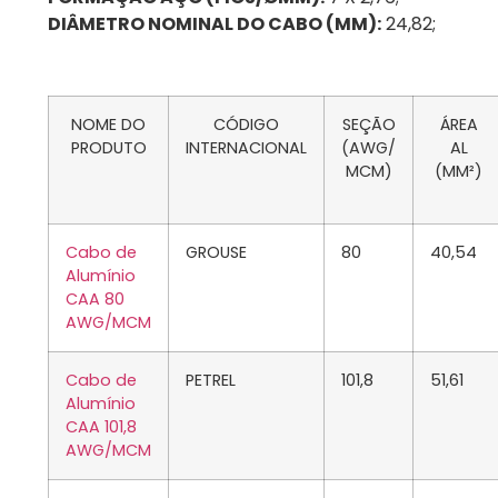
DIÂMETRO NOMINAL DO CABO (MM):
24,82;
NOME DO
CÓDIGO
SEÇÃO
ÁREA
PRODUTO
INTERNACIONAL
(AWG/
AL
MCM)
(MM²)
Cabo de
GROUSE
80
40,54
Alumínio
CAA 80
AWG/MCM
Cabo de
PETREL
101,8
51,61
Alumínio
CAA 101,8
AWG/MCM