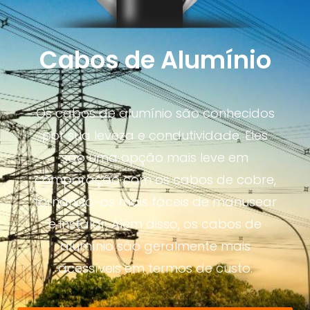
Cabos de Alumínio
Os cabos de alumínio são conhecidos
por sua leveza e condutividade. Eles
são uma opção mais leve em
comparação com os cabos de cobre,
tornando-os mais fáceis de manusear
e instalar. Além disso, os cabos de
alumínio são geralmente mais
acessíveis em termos de custo.