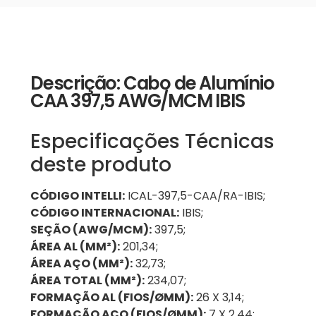
Descrição: Cabo de Alumínio
CAA 397,5 AWG/MCM IBIS
Especificações Técnicas
deste produto
CÓDIGO INTELLI:
ICAL-397,5-CAA/RA-IBIS;
CÓDIGO INTERNACIONAL:
IBIS;
SEÇÃO (AWG/MCM):
397,5;
ÁREA AL (MM²):
201,34;
ÁREA AÇO (MM²):
32,73;
ÁREA TOTAL (MM²):
234,07;
FORMAÇÃO AL (FIOS/ØMM):
26 X 3,14;
FORMAÇÃO AÇO (FIOS/ØMM):
7 X 2,44;