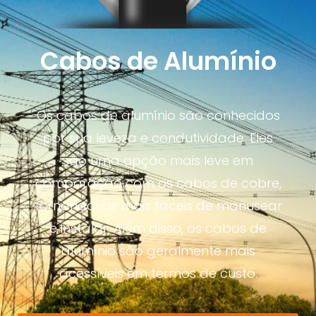
Cabos de Alumínio
Os cabos de alumínio são conhecidos
por sua leveza e condutividade. Eles
são uma opção mais leve em
comparação com os cabos de cobre,
tornando-os mais fáceis de manusear
e instalar. Além disso, os cabos de
alumínio são geralmente mais
acessíveis em termos de custo.