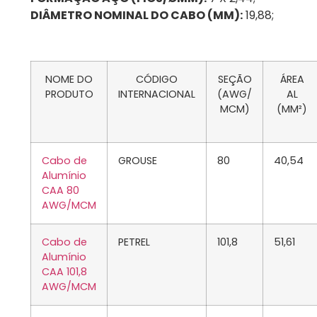
DIÂMETRO NOMINAL DO CABO (MM):
19,88;
NOME DO
CÓDIGO
SEÇÃO
ÁREA
PRODUTO
INTERNACIONAL
(AWG/
AL
MCM)
(MM²)
Cabo de
GROUSE
80
40,54
Alumínio
CAA 80
AWG/MCM
Cabo de
PETREL
101,8
51,61
Alumínio
CAA 101,8
AWG/MCM