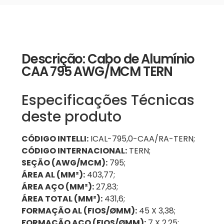
Descrição: Cabo de Alumínio
CAA 795 AWG/MCM TERN
Especificações Técnicas
deste produto
CÓDIGO INTELLI:
ICAL-795,0-CAA/RA-TERN;
CÓDIGO INTERNACIONAL:
TERN;
SEÇÃO (AWG/MCM):
795;
ÁREA AL (MM²):
403,77;
ÁREA AÇO (MM²):
27,83;
ÁREA TOTAL (MM²):
431,6;
FORMAÇÃO AL (FIOS/ØMM):
45 X 3,38;
FORMAÇÃO AÇO (FIOS/ØMM):
7 X 2,25;