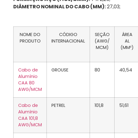
DIÂMETRO NOMINAL DO CABO (MM):
27,03;
NOME DO
CÓDIGO
SEÇÃO
ÁREA
PRODUTO
INTERNACIONAL
(AWG/
AL
MCM)
(MM²)
Cabo de
GROUSE
80
40,54
Alumínio
CAA 80
AWG/MCM
Cabo de
PETREL
101,8
51,61
Alumínio
CAA 101,8
AWG/MCM