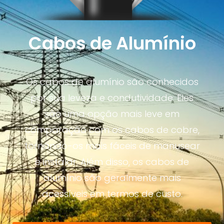
Cabos de Alumínio
Os cabos de alumínio são conhecidos
por sua leveza e condutividade. Eles
são uma opção mais leve em
comparação com os cabos de cobre,
tornando-os mais fáceis de manusear
e instalar. Além disso, os cabos de
alumínio são geralmente mais
acessíveis em termos de custo.