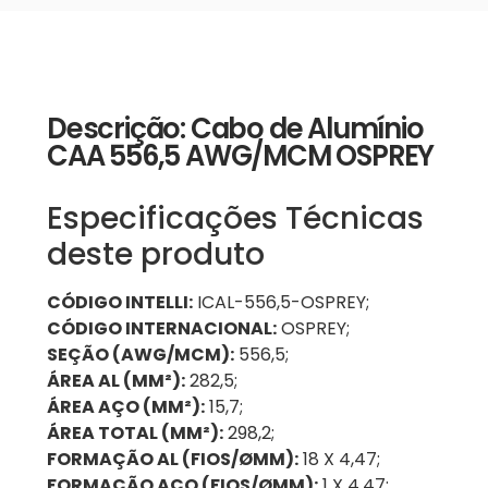
Descrição: Cabo de Alumínio
CAA 556,5 AWG/MCM OSPREY
Especificações Técnicas
deste produto
CÓDIGO INTELLI:
ICAL-556,5-OSPREY;
CÓDIGO INTERNACIONAL:
OSPREY;
SEÇÃO (AWG/MCM):
556,5;
ÁREA AL (MM²):
282,5;
ÁREA AÇO (MM²):
15,7;
ÁREA TOTAL (MM²):
298,2;
FORMAÇÃO AL (FIOS/ØMM):
18 X 4,47;
FORMAÇÃO AÇO (FIOS/ØMM):
1 X 4,47;