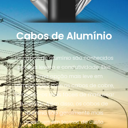
Cabos de Alumínio
Os cabos de alumínio são conhecidos
por sua leveza e condutividade. Eles
são uma opção mais leve em
comparação com os cabos de cobre,
tornando-os mais fáceis de manusear
e instalar. Além disso, os cabos de
alumínio são geralmente mais
acessíveis em termos de custo.