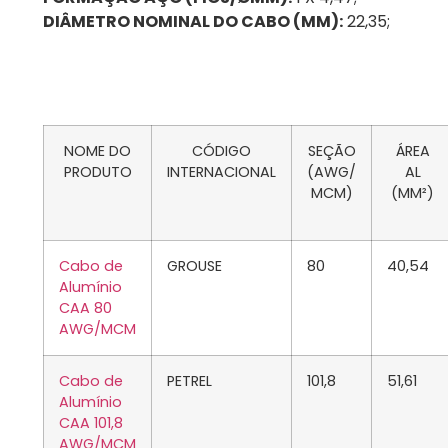
DIÂMETRO NOMINAL DO CABO (MM):
22,35;
NOME DO
CÓDIGO
SEÇÃO
ÁREA
PRODUTO
INTERNACIONAL
(AWG/
AL
MCM)
(MM²)
Cabo de
GROUSE
80
40,54
Alumínio
CAA 80
AWG/MCM
Cabo de
PETREL
101,8
51,61
Alumínio
CAA 101,8
AWG/MCM