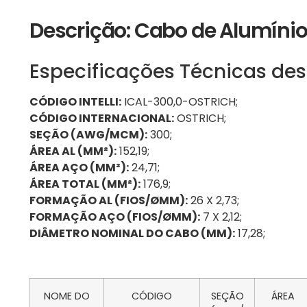
Descrição: Cabo de Alumín
Especificações Técnicas des
CÓDIGO INTELLI:
ICAL-300,0-OSTRICH;
CÓDIGO INTERNACIONAL:
OSTRICH;
SEÇÃO (AWG/MCM):
300;
ÁREA AL (MM²):
152,19;
ÁREA AÇO (MM²):
24,71;
ÁREA TOTAL (MM²):
176,9;
FORMAÇÃO AL (FIOS/ØMM):
26 X 2,73;
FORMAÇÃO AÇO (FIOS/ØMM):
7 X 2,12;
DIÂMETRO NOMINAL DO CABO (MM):
17,28;
NOME DO
CÓDIGO
SEÇÃO
ÁREA