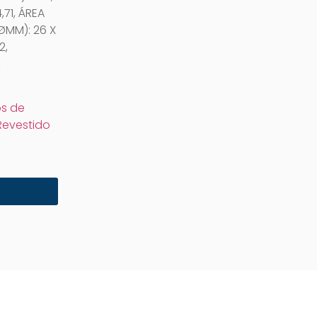
,71, ÁREA
ØMM): 26 X
2,
,
s de
Revestido