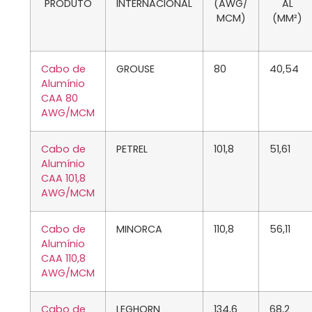
PRODUTO
INTERNACIONAL
(AWG/
AL
MCM)
(MM²)
Cabo de
GROUSE
80
40,54
Alumínio
CAA 80
AWG/MCM
Cabo de
PETREL
101,8
51,61
Alumínio
CAA 101,8
AWG/MCM
Cabo de
MINORCA
110,8
56,11
Alumínio
CAA 110,8
AWG/MCM
Cabo de
LEGHORN
134,6
68,2