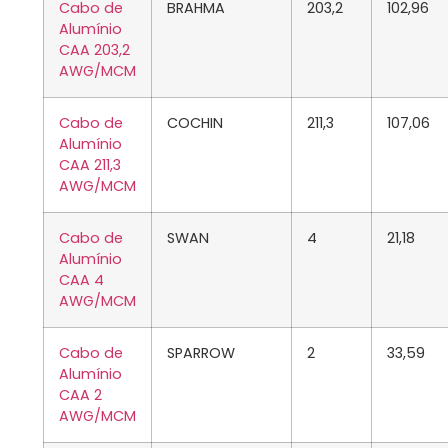
Cabo de
BRAHMA
203,2
102,96
Alumínio
CAA 203,2
AWG/MCM
Cabo de
COCHIN
211,3
107,06
Alumínio
CAA 211,3
AWG/MCM
Cabo de
SWAN
4
21,18
Alumínio
CAA 4
AWG/MCM
Cabo de
SPARROW
2
33,59
Alumínio
CAA 2
AWG/MCM