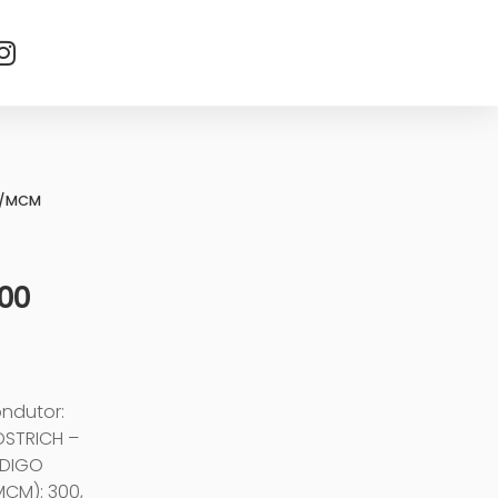
G/MCM
00
ondutor:
STRICH –
ÓDIGO
CM): 300,