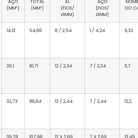
AÇO
TOTAL
AL
AÇO
NOMI
(MM²)
(MM²)
(FIOS/
(FIOS/
DO C
ØMM)
ØMM)
14,12
54,66
8 / 2,54
1 / 4,24
9,32
30,1
81,71
12 / 2,34
7 / 2,34
11,7
32,73
88,84
12 / 2,44
7 / 2,44
12,2
39,78
107,98
12 X 2,69
7 X 2,69
13,45