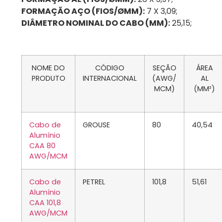
FORMAÇÃO AÇO (FIOS/ØMM):
7 X 3,09;
DIÂMETRO NOMINAL DO CABO (MM):
25,15;
NOME DO
CÓDIGO
SEÇÃO
ÁREA
PRODUTO
INTERNACIONAL
(AWG/
AL
MCM)
(MM²)
Cabo de
GROUSE
80
40,54
Alumínio
CAA 80
AWG/MCM
Cabo de
PETREL
101,8
51,61
Alumínio
CAA 101,8
AWG/MCM