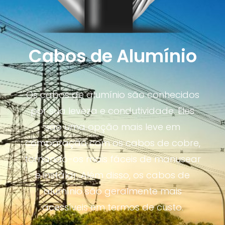
Cabos de Alumínio
Os cabos de alumínio são conhecidos
por sua leveza e condutividade. Eles
são uma opção mais leve em
comparação com os cabos de cobre,
tornando-os mais fáceis de manusear
e instalar. Além disso, os cabos de
alumínio são geralmente mais
acessíveis em termos de custo.