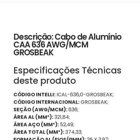
Descrição: Cabo de Alumínio
CAA 636 AWG/MCM
GROSBEAK
Especificações Técnicas
deste produto
CÓDIGO INTELLI:
ICAL-636,0-GROSBEAK;
CÓDIGO INTERNACIONAL:
GROSBEAK;
SEÇÃO (AWG/MCM):
636;
ÁREA AL (MM²):
321,84;
ÁREA AÇO (MM²):
52,49;
ÁREA TOTAL (MM²):
374,33;
FORMAÇÃO AL (FIOS/ØMM):
26 X 3,97;